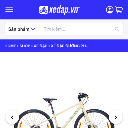
Sản phẩm
HOME
SHOP
XE ĐẠP
XE ĐẠP ĐƯỜNG PH
...