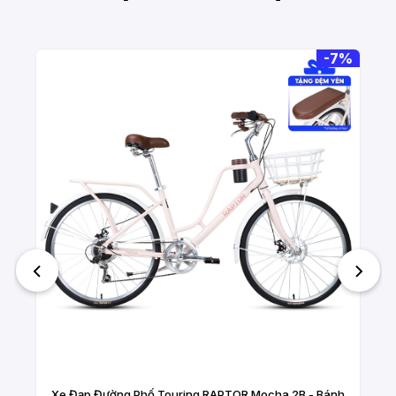
-
7%
Xe Đạp Đường Phố Touring RAPTOR Mocha 2B - Bánh