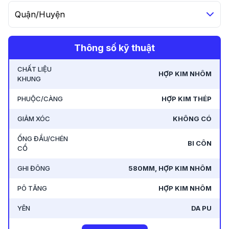
Quận/Huyện
Thông số kỹ thuật
CHẤT LIỆU
HỢP KIM NHÔM
KHUNG
PHUỘC/CÀNG
HỢP KIM THÉP
GIẢM XÓC
KHÔNG CÓ
ỐNG ĐẦU/CHÉN
BI CÔN
CỔ
GHI ĐÔNG
580MM, HỢP KIM NHÔM
PÔ TĂNG
HỢP KIM NHÔM
YÊN
DA PU