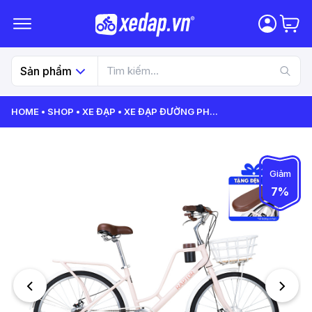
Sản phẩm
HOME
SHOP
XE ĐẠP
XE ĐẠP ĐƯỜNG PH
...
Giảm
7%