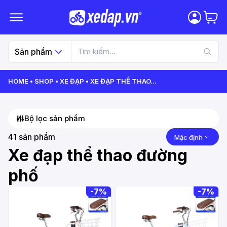
Sản phẩm
HOME
SHOP
XE ĐẠP
XE ĐẠP THỂ THAO
...
Bộ lọc sản phẩm
41
sản phẩm
Mặc định
Xe đạp thể thao đường
phố
-
7%
-
7%