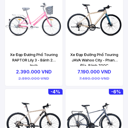
Xe Đạp Đương Phố Touring
Xe Đạp Đường Phố Touring
RAPTOR Lily 3 - Bánh 24
JAVA Wahoo City - Phanh
Inch
Đĩa, Bánh 700C
2.390.000 VND
7.190.000 VND
2.890.000 VND
7.490.000 VND
-
4%
-
6%