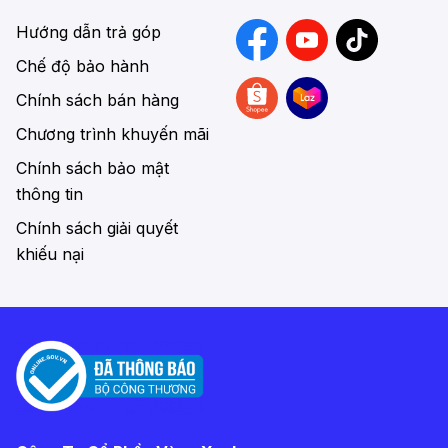
Hướng dẫn trả góp
Chế độ bảo hành
Chính sách bán hàng
Chương trình khuyến mãi
Chính sách bảo mật
thông tin
Chính sách giải quyết
Trong đó, xe đạp thể thao đường phố là một
khiếu nại
trong những loại xe đạp thể thao được yêu thích
hiện nay. Đây là dòng xe hội tụ ưu điểm của
xe
đạp đua
và
xe đạp địa hình
nên vừa có tốc độ
cao vừa chạy được trên các địa hình khó. Hiện có
2 loại xe đạp Touring phổ biến là loại thiên về
đường phố (hay còn gọi là City Bike, sử dụng fork
đơ, bánh 700c với phần lốp nhỏ ít gai) và loại