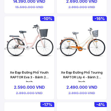
14.390.000 VND
2.690.000 VND
15.590.000 VND
2.990.000 VND
-
10%
-
16%
Xe Đạp Đường Phố Youth
Xe Đạp Đường Phố Touring
RAPTOR Eva 3 - Bánh 24
RAPTOR Lily 4 - Bánh 26
Inch
Inch
2.590.000 VND
2.490.000 VND
2.890.000 VND
2.990.000 VND
-
17%
-
4%