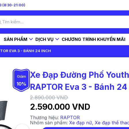
 (8:30-21:00)
SẢN PHẨM
DỊCH VỤ
CHƯƠNG TRÌNH KHUYẾN MÃI
OR EVA 3 - BÁNH 24 INCH
Xe Đạp Đường Phố Yout
Giảm
10%
RAPTOR Eva 3 - Bánh 24
2.890.000 VND
2.590.000 VND
Thương hiệu:
RAPTOR
Nhóm sản phẩm:
Xe đạp nữ
,
Xe đạp thể tha