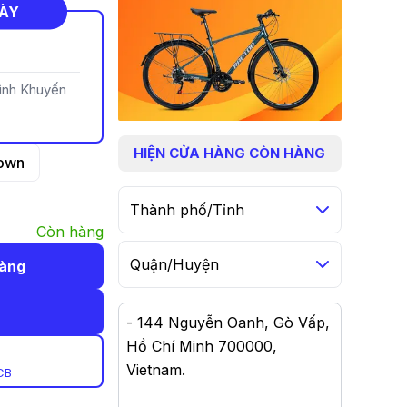
NÀY
rình Khuyến
HIỆN
CỬA HÀNG CÒN HÀNG
own
Thành phố/Tỉnh
Còn hàng
Quận/Huyện
hàng
-
144 Nguyễn Oanh, Gò Vấp,
Hồ Chí Minh 700000,
Vietnam
.
CB