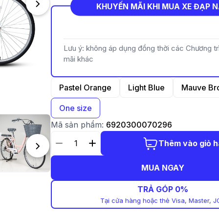
KHUYẾN MÃI KHI MUA XE ĐẠP 
Lưu ý: không áp dụng đồng thời các Chương t
mãi khác
Pastel Orange
Light Blue
Mauve Br
One size
Mã sản phẩm:
6920300070296
Thêm vào giỏ 
MUA NGAY
TRẢ GÓP 0%
Tại cửa hàng hoặc thẻ Visa, Master, J