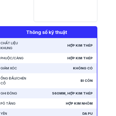
Thông số kỹ thuật
CHẤT LIỆU
HỢP KIM THÉP
KHUNG
PHUỘC/CÀNG
HỢP KIM THÉP
GIẢM XÓC
KHÔNG CÓ
ỐNG ĐẦU/CHÉN
BI CÔN
CỔ
GHI ĐÔNG
560MM, HỢP KIM THÉP
PÔ TĂNG
HỢP KIM NHÔM
YÊN
DA PU