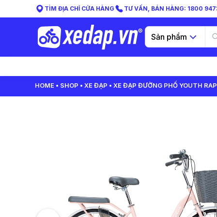
TÌM ĐỊA CHỈ CỬA HÀNG
TƯ VẤN, BÁN HÀNG: 1800 9473
Sản phẩm
HOME
SHOP
XE ĐẠP
XE ĐẠP ĐƯỜNG PHỐ YOUTH RAPT