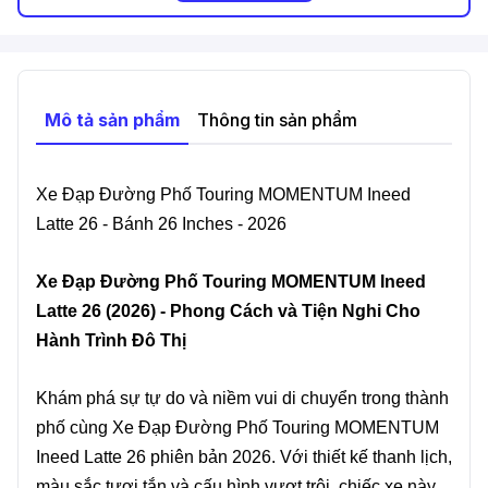
-
14/1A Tô Ký, Xã Thới Tam Thôn, Huyện Hóc Môn,
TP. Hồ Chí Minh - Nay 14/1A Tô Ký, Xã Đông
Thạnh, TP. Hồ Chí Minh
.
Mô tả sản phẩm
Thông tin sản phẩm
-
144 Nguyễn Oanh, Gò Vấp, Hồ Chí Minh 700000,
Vietnam
.
Xe Đạp Đường Phố Touring MOMENTUM Ineed
Latte 26 - Bánh 26 Inches - 2026
Xe Đạp Đường Phố Touring MOMENTUM Ineed
Latte 26 (2026) - Phong Cách và Tiện Nghi Cho
Hành Trình Đô Thị
Khám phá sự tự do và niềm vui di chuyển trong thành
phố cùng Xe Đạp Đường Phố Touring MOMENTUM
Ineed Latte 26 phiên bản 2026. Với thiết kế thanh lịch,
màu sắc tươi tắn và cấu hình vượt trội, chiếc xe này