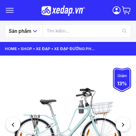
Sản phẩm
HOME
SHOP
XE ĐẠP
XE ĐẠP ĐƯỜNG PH
...
Giảm
13%