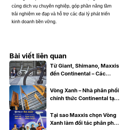
cùng dịch vụ chuyên nghiệp, góp phần nâng tầm
trải nghiệm xe đạp và hỗ trợ các đại lý phát triển
kinh doanh bền vững.
Bài viết liên quan
Từ Giant, Shimano, Maxxis
đến Continental – Các
thương hiệu quốc tế đồng
hành cùng Vòng Xanh tại
Vòng Xanh – Nhà phân phối
Việt Nam
chính thức Continental tại
Việt Nam
Tại sao Maxxis chọn Vòng
Xanh làm đối tác phân phối