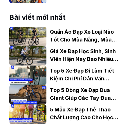
tại Việt Nam?
Bài viết mới nhất
Quần Áo Đạp Xe Loại Nào
Tốt Cho Mùa Nắng, Mùa
Mưa?
Giá Xe Đạp Học Sinh, Sinh
Viên Hiện Nay Bao Nhiêu?
Gợi Ý Mẫu Đáng Mua
Top 5 Xe Đạp Đi Làm Tiết
Kiệm Chi Phí Dân Văn
Phòng Nên Mua?
Top 5 Dòng Xe Đạp Đua
Giant Giúp Các Tay Đua
Chinh Phục Đỉnh Cao
5 Mẫu Xe Đạp Thể Thao
Chất Lượng Cao Cho Học
Sinh Bán Chạy Nhất Hiện