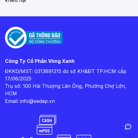
khiếu nại
Công Ty Cổ Phần Vòng Xanh
ĐKKD/MST: 0313891315 do sở KH&ĐT TP.HCM cấp
17/06/2025
Trụ sở: 100 Hải Thượng Lãn Ông, Phường Chợ Lớn,
HCM
Email:
info@xedap.vn