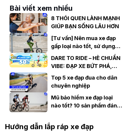
Nay
Bài viết xem nhiều
8 THÓI QUEN LÀNH MẠNH
GIÚP BẠN SỐNG LÂU HƠN
[Tư vấn] Nên mua xe đạp
gấp loại nào tốt, sử dụng
bền lâu?
DARE TO RIDE – HÈ CHUẨN
VIBE: ĐẠP XE BỨT PHÁ,
GIẢM GIÁ LÊN ĐẾN 50%++
Top 5 xe đạp đua cho dân
chuyên nghiệp
Mũ bảo hiểm xe đạp loại
nào tốt? 10 sản phẩm đáng
mua nhất
Hướng dẫn lắp ráp xe đạp