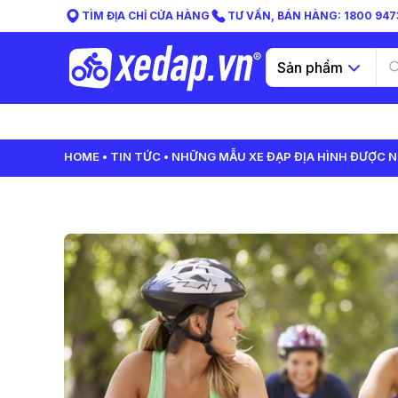
TÌM ĐỊA CHỈ CỬA HÀNG
TƯ VẤN, BÁN HÀNG: 1800 9473
Sản phẩm
HOME
TIN TỨC
NHỮNG MẪU XE ĐẠP ĐỊA HÌNH ĐƯỢC N