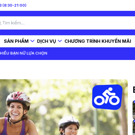
 (8:30-21:00)
SẢN PHẨM
DỊCH VỤ
CHƯƠNG TRÌNH KHUYẾN MÃI
HIỀU BẠN NỮ LỰA CHỌN