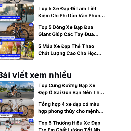
Gợi Ý Mẫu Đáng Mua
Top 5 Xe Đạp Đi Làm Tiết
Kiệm Chi Phí Dân Văn Phòng
Nên Mua?
Top 5 Dòng Xe Đạp Đua
Giant Giúp Các Tay Đua
Chinh Phục Đỉnh Cao
5 Mẫu Xe Đạp Thể Thao
Chất Lượng Cao Cho Học
Sinh Bán Chạy Nhất Hiện
Nay
Bài viết xem nhiều
Top Cung Đường Đạp Xe
Đẹp Ở Sài Gòn Bạn Nên Thử
Ít Nhất 1 Lần
Tổng hợp 4 xe đạp có màu
hợp phong thủy cho mệnh
Thủy
Top 5 Thương Hiệu Xe Đạp
Trẻ Em Chất Lượng Tốt Nhất