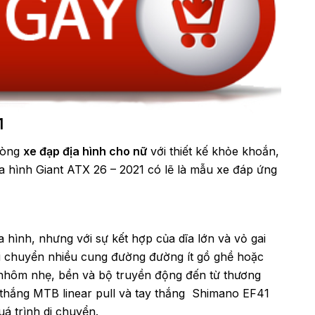
1
 dòng
xe đạp địa hình cho nữ
với thiết kế khỏe khoắn,
a hình Giant ATX 26 – 2021 có lẽ là mẫu xe đáp ứng
a hình, nhưng với sự kết hợp của dĩa lớn và vỏ gai
i chuyển nhiều cung đường đường ít gồ ghề hoặc
 nhôm nhẹ, bền và bộ truyền động đến từ thương
 thắng MTB linear pull và tay thắng Shimano EF41
á trình di chuyển.