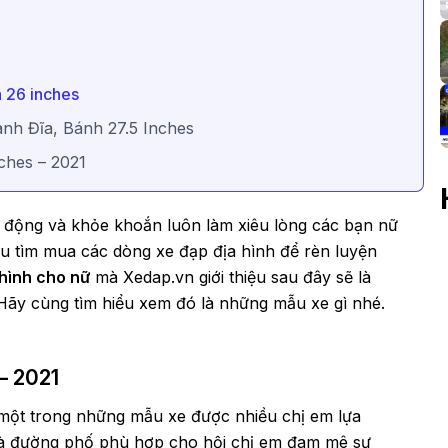
h 26 inches
nh Đĩa, Bánh 27.5 Inches
ches – 2021
g động và khỏe khoắn luôn làm xiêu lòng các bạn nữ
u tìm mua các dòng xe đạp địa hình để rèn luyện
 hình cho nữ
mà Xedap.vn giới thiệu sau đây sẽ là
 Hãy cùng tìm hiểu xem đó là những mẫu xe gì nhé.
– 2021
à một trong những mẫu xe được nhiều chị em lựa
h và đường phố phù hợp cho hội chị em đam mê sự