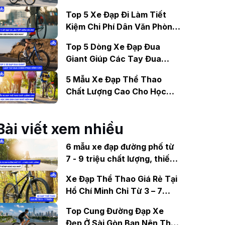
Gợi Ý Mẫu Đáng Mua
Top 5 Xe Đạp Đi Làm Tiết
Kiệm Chi Phí Dân Văn Phòng
Nên Mua?
Top 5 Dòng Xe Đạp Đua
Giant Giúp Các Tay Đua
Chinh Phục Đỉnh Cao
5 Mẫu Xe Đạp Thể Thao
Chất Lượng Cao Cho Học
Sinh Bán Chạy Nhất Hiện
Nay
Bài viết xem nhiều
6 mẫu xe đạp đường phố từ
7 - 9 triệu chất lượng, thiết
kế đẹp đáng mua nhất
Xe Đạp Thể Thao Giá Rẻ Tại
Hồ Chí Minh Chỉ Từ 3 – 7
Triệu Đồng
Top Cung Đường Đạp Xe
Đẹp Ở Sài Gòn Bạn Nên Thử