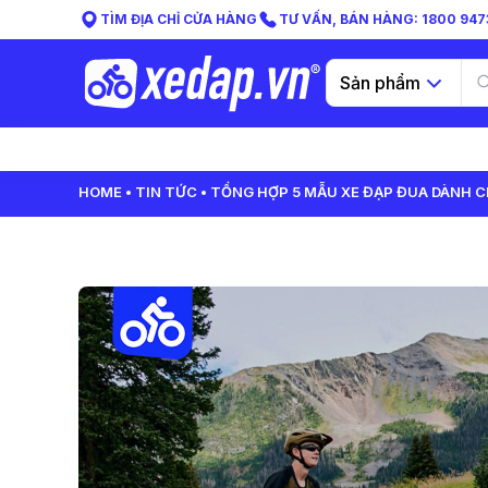
TÌM ĐỊA CHỈ CỬA HÀNG
TƯ VẤN, BÁN HÀNG: 1800 9473
Sản phẩm
HOME
TIN TỨC
TỔNG HỢP 5 MẪU XE ĐẠP ĐUA DÀNH C