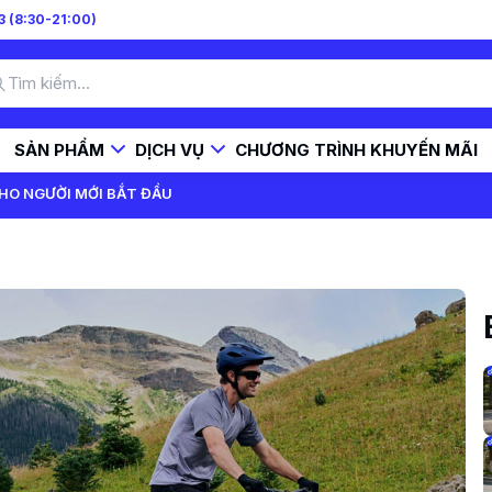
 (8:30-21:00)
SẢN PHẨM
DỊCH VỤ
CHƯƠNG TRÌNH KHUYẾN MÃI
HO NGƯỜI MỚI BẮT ĐẦU