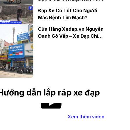
Ít Nhất 1 Lần
Đạp Xe Có Tốt Cho Người
Mắc Bệnh Tim Mạch?
Cửa Hàng Xedap.vn Nguyễn
Oanh Gò Vấp – Xe Đạp Chính
Hãng, Uy Tín Hàng Đầu
Hướng dẫn lắp ráp xe đạp
Xem thêm video