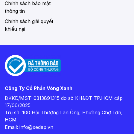
Chính sách bảo mật
thông tin
Chính sách giải quyết
khiếu nại
Công Ty Cổ Phần Vòng Xanh
ĐKKD/MST: 0313891315 do sở KH&ĐT TP.HCM cấp
17/06/2025
Trụ sở: 100 Hải Thượng Lãn Ông, Phường Chợ Lớn,
HCM
Email:
info@xedap.vn