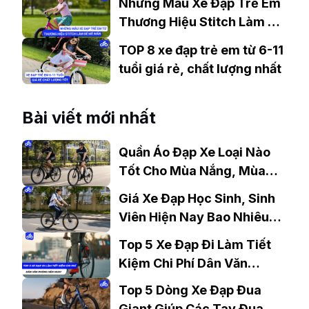
Những Mẫu Xe Đạp Trẻ Em
Thương Hiệu Stitch Làm Bé
“Mê Mẩn”
TOP 8 xe đạp trẻ em từ 6-11
tuổi giá rẻ, chất lượng nhất
Bài viết mới nhất
Quần Áo Đạp Xe Loại Nào
Tốt Cho Mùa Nắng, Mùa
Mưa?
Giá Xe Đạp Học Sinh, Sinh
Viên Hiện Nay Bao Nhiêu?
Gợi Ý Mẫu Đáng Mua
Top 5 Xe Đạp Đi Làm Tiết
Kiệm Chi Phí Dân Văn
Phòng Nên Mua?
Top 5 Dòng Xe Đạp Đua
Giant Giúp Các Tay Đua