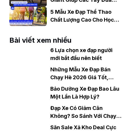
Chinh Phục Đỉnh Cao
5 Mẫu Xe Đạp Thể Thao
Chất Lượng Cao Cho Học
Sinh Bán Chạy Nhất Hiện
Nay
Bài viết xem nhiều
6 Lựa chọn xe đạp người
mới bắt đầu nên biết
Những Mẫu Xe Đạp Bán
Chạy Hè 2026 Giá Tốt,
Thiết Kế Đẹp
Bảo Dưỡng Xe Đạp Bao Lâu
Một Lần Là Hợp Lý?
Đạp Xe Có Giảm Cân
Không? So Sánh Với Chạy
Bộ?
Săn Sale Xả Kho Deal Cực