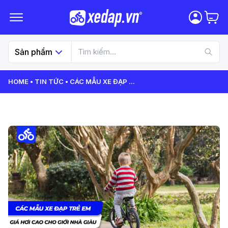
Sản phẩm
HOME
TIN TỨC
CÁC MẪU XE ĐẠP
...