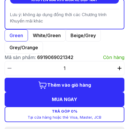
Lưu ý: không áp dụng đồng thời các Chương trình
Khuyến mãi khác
Green
White/Green
Beige/Grey
Grey/Orange
Mã sản phẩm:
6919069021342
Còn hàng
Thêm vào giỏ hàng
MUA NGAY
TRẢ GÓP 0%
Tại cửa hàng hoặc thẻ Visa, Master, JCB