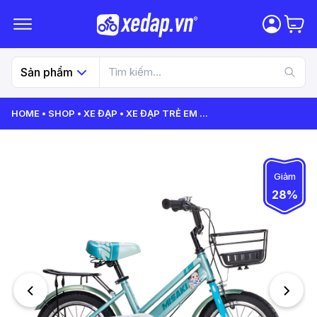
Sản phẩm
HOME
SHOP
XE ĐẠP
XE ĐẠP TRẺ EM
...
Giảm
28%