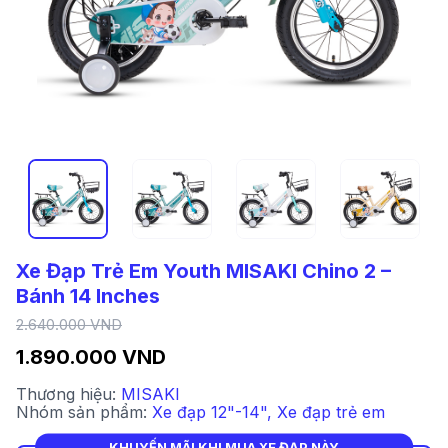
Xe Đạp Trẻ Em Youth MISAKI Chino 2 –
Bánh 14 Inches
2.640.000 VND
1.890.000 VND
Thương hiệu:
MISAKI
Nhóm sản phẩm:
Xe đạp 12"-14"
,
Xe đạp trẻ em
KHUYẾN MÃI KHI MUA XE ĐẠP NÀY