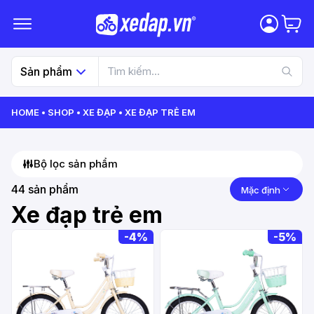
Sản phẩm
HOME
SHOP
XE ĐẠP
XE ĐẠP TRẺ EM
Bộ lọc sản phẩm
44
sản phẩm
Mặc định
Xe đạp trẻ em
-
4%
-
5%