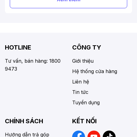
1. Xe đạp trẻ em là gì?
Xe đạp cho bé (hay còn gọi xe đạp mini) là những
mẫu xe được thiết kế dành riêng cho trẻ em từ 2 –
13 tuổi, có kích thước nhỏ gọn, trọng lượng nhẹ
HOTLINE
CÔNG TY
với nhiều màu sắc tươi sáng, bắt mắt tạo cho bé
sự hứng thú mỗi khi đạp xe.
Tư vấn, bán hàng: 1800
Giới thiệu
9473
Hệ thống cửa hàng
2. Xe đạp cho bé có gì khác biệt so với xe
Liên hệ
đạp người lớn?
Tin tức
Về cơ bản, cấu tạo của mẫu xe đạp cho trẻ em
Tuyển dụng
cũng tương tự các dòng xe đạp người lớn. Song,
điểm khác biệt nằm ở mỗi bộ phận sẽ được điều
CHÍNH SÁCH
KẾT NỐI
chỉnh sao cho phù hợp với lứa tuổi, đảm bảo trẻ
di chuyển êm ái, nhẹ nhàng và không gặp sự cố.
Hướng dẫn trả góp