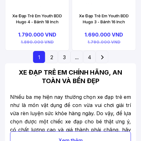
Xe Đạp Trẻ Em Youth BDD
Xe Đạp Trẻ Em Youth BDD
Hugo 4 - Bánh 18 Inch
Hugo 3 - Bánh 16 Inch
1.790.000 VND
1.690.000 VND
1.890.000 VND
1.790.000 VND
1
2
3
...
4
XE ĐẠP TRẺ EM CHÍNH HÃNG, AN
TOÀN VÀ BỀN ĐẸP
Nhiều ba mẹ hiện nay thường chọn xe đạp trẻ em
như là món vật dụng để con vừa vui chơi giải trí
vừa rèn luyện sức khỏe hàng ngày. Do vậy, để lựa
chọn được một chiếc xe đạp cho bé thật ưng ý,
có chất lượng cao và giá thành phải chăng, hãy
xem ngay bài viết dưới đây nhé!
Xem thêm