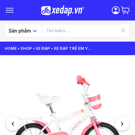
Sản phẩm
HOME
SHOP
XE ĐẠP
XE ĐẠP TRẺ EM Y
...