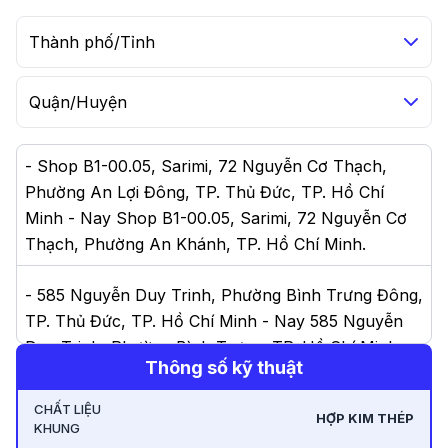
Thành phố/Tỉnh
Quận/Huyện
-
Shop B1-00.05, Sarimi, 72 Nguyễn Cơ Thạch,
Phường An Lợi Đông, TP. Thủ Đức, TP. Hồ Chí
Minh - Nay Shop B1-00.05, Sarimi, 72 Nguyễn Cơ
Thạch, Phường An Khánh, TP. Hồ Chí Minh
.
-
585 Nguyễn Duy Trinh, Phường Bình Trưng Đông,
TP. Thủ Đức, TP. Hồ Chí Minh - Nay 585 Nguyễn
Duy Trinh, Phường Bình Trưng, TP. Hồ Chí Minh
.
Thông số kỹ thuật
-
63C Võ Thị Sáu, Phường 6, Quận 3, TP. Hồ Chí
CHẤT LIỆU
HỢP KIM THÉP
Minh - Nay 63C Võ Thị Sáu, Phường Võ Thị Sáu,
KHUNG