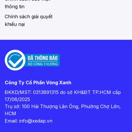
thông tin
Chính sách giải quyết
khiếu nại
Công Ty Cổ Phần Vòng Xanh
ĐKKD/MST: 0313891315 do sở KH&ĐT TP.HCM cấp
17/06/2025
Trụ sở: 100 Hải Thượng Lãn Ông, Phường Chợ Lớn,
HCM
Email:
info@xedap.vn