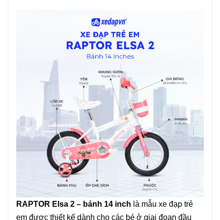
-
144 Nguyễn Oanh, Gò Vấp, Hồ Chí Minh 700000,
Vietnam
.
RAPTOR Elsa 2 – bánh 14 inch
là mẫu xe đạp trẻ
em được thiết kế dành cho các bé ở giai đoạn đầu