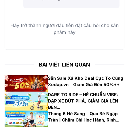
Hãy trở thành người đầu tiên đặt câu hỏi cho sản
phẩm này
BÀI VIẾT LIÊN QUAN
Săn Sale Xả Kho Deal Cực To Cùng
Xedap.vn – Giảm Giá Đến 50%++
DARE TO RIDE – HÈ CHUẨN VIBE:
ĐẠP XE BỨT PHÁ, GIẢM GIÁ LÊN
ĐẾN
...
Tháng 6 Hè Sang – Quà Bé Ngập
Tràn | Chăm Chỉ Học Hành, Rinh
...