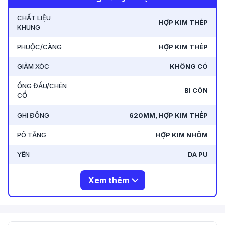
Vietnam
.
CHẤT LIỆU
HỢP KIM THÉP
KHUNG
PHUỘC/CÀNG
HỢP KIM THÉP
GIẢM XÓC
KHÔNG CÓ
ỐNG ĐẦU/CHÉN
BI CÔN
CỔ
GHI ĐÔNG
620MM, HỢP KIM THÉP
PÔ TĂNG
HỢP KIM NHÔM
YÊN
DA PU
Xem thêm