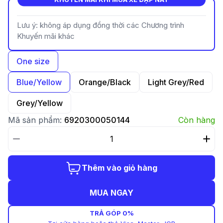
Lưu ý: không áp dụng đồng thời các Chương trình
Khuyến mãi khác
One size
Blue/Yellow
Orange/Black
Light Grey/Red
Grey/Yellow
Mã sản phẩm:
6920300050144
Còn hàng
Thêm vào giỏ hàng
MUA NGAY
TRẢ GÓP 0%