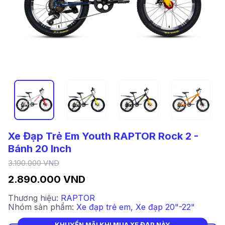
Xe Đạp Trẻ Em Youth RAPTOR Rock 2 -
Bánh 20 Inch
3.190.000 VND
2.890.000 VND
Thương hiệu:
RAPTOR
Nhóm sản phẩm:
Xe đạp trẻ em
,
Xe đạp 20"-22"
KHUYẾN MÃI KHI MUA XE ĐẠP NÀY