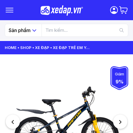
Sản phẩm
HOME
SHOP
XE ĐẠP
XE ĐẠP TRẺ EM Y
...
Giảm
9%