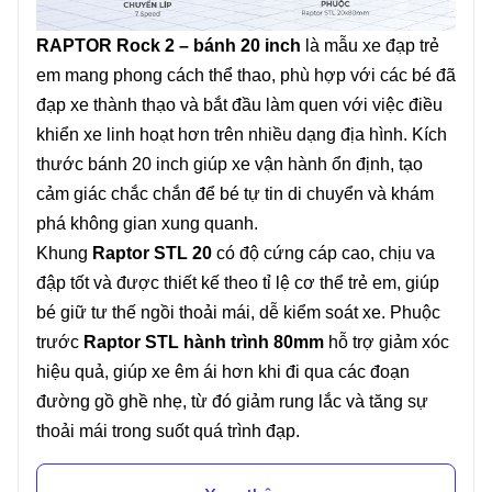
RAPTOR Rock 2 – bánh 20 inch
là mẫu xe đạp trẻ
em mang phong cách thể thao, phù hợp với các bé đã
đạp xe thành thạo và bắt đầu làm quen với việc điều
khiển xe linh hoạt hơn trên nhiều dạng địa hình. Kích
thước bánh 20 inch giúp xe vận hành ổn định, tạo
cảm giác chắc chắn để bé tự tin di chuyển và khám
phá không gian xung quanh.
Khung
Raptor STL 20
có độ cứng cáp cao, chịu va
đập tốt và được thiết kế theo tỉ lệ cơ thể trẻ em, giúp
bé giữ tư thế ngồi thoải mái, dễ kiểm soát xe. Phuộc
trước
Raptor STL hành trình 80mm
hỗ trợ giảm xóc
hiệu quả, giúp xe êm ái hơn khi đi qua các đoạn
đường gồ ghề nhẹ, từ đó giảm rung lắc và tăng sự
thoải mái trong suốt quá trình đạp.