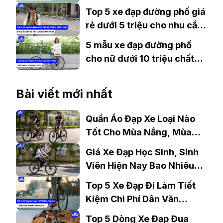
đạp đánh giá cao nhất năm
Top 5 xe đạp đường phố giá
rẻ dưới 5 triệu cho nhu cầu
đạp xe tập luyện hàng ngày
5 mẫu xe đạp đường phố
cho nữ dưới 10 triệu chất
lượng và phong cách
Bài viết mới nhất
Quần Áo Đạp Xe Loại Nào
Tốt Cho Mùa Nắng, Mùa
Mưa?
Giá Xe Đạp Học Sinh, Sinh
Viên Hiện Nay Bao Nhiêu?
Gợi Ý Mẫu Đáng Mua
Top 5 Xe Đạp Đi Làm Tiết
Kiệm Chi Phí Dân Văn
Phòng Nên Mua?
Top 5 Dòng Xe Đạp Đua