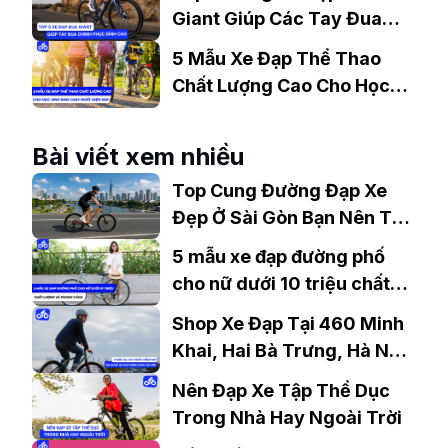
Giant Giúp Các Tay Đua
Chinh Phục Đỉnh Cao
5 Mẫu Xe Đạp Thể Thao
Chất Lượng Cao Cho Học
Sinh Bán Chạy Nhất Hiện
Nay
Bài viết xem nhiều
Top Cung Đường Đạp Xe
Đẹp Ở Sài Gòn Bạn Nên Thử
Ít Nhất 1 Lần
5 mẫu xe đạp đường phố
cho nữ dưới 10 triệu chất
lượng và phong cách
Shop Xe Đạp Tại 460 Minh
Khai, Hai Bà Trưng, Hà Nội
Cháy Hàng Với 8 Mẫu Xe
Nên Đạp Xe Tập Thể Dục
Hot Nhất Năm Nay
Trong Nhà Hay Ngoài Trời