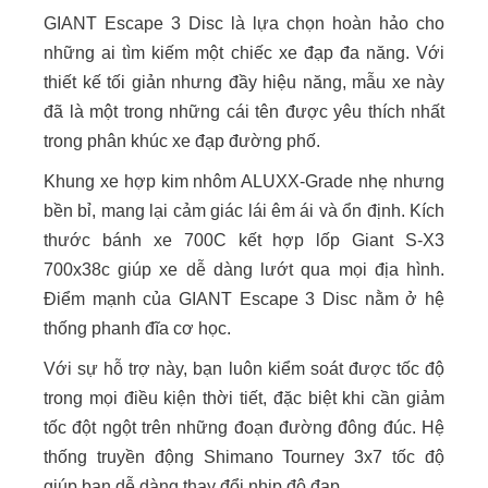
GIANT Escape 3 Disc là lựa chọn hoàn hảo cho
những ai tìm kiếm một chiếc xe đạp đa năng. Với
thiết kế tối giản nhưng đầy hiệu năng, mẫu xe này
đã là một trong những cái tên được yêu thích nhất
trong phân khúc xe đạp đường phố.
Khung xe hợp kim nhôm ALUXX-Grade nhẹ nhưng
bền bỉ, mang lại cảm giác lái êm ái và ổn định. Kích
thước bánh xe 700C kết hợp lốp Giant S-X3
700x38c giúp xe dễ dàng lướt qua mọi địa hình.
Điểm mạnh của GIANT Escape 3 Disc nằm ở hệ
thống phanh đĩa cơ học.
Với sự hỗ trợ này, bạn luôn kiểm soát được tốc độ
trong mọi điều kiện thời tiết, đặc biệt khi cần giảm
tốc đột ngột trên những đoạn đường đông đúc. Hệ
thống truyền động Shimano Tourney 3x7 tốc độ
giúp bạn dễ dàng thay đổi nhịp độ đạp.