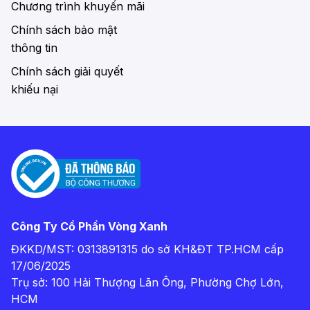
Chương trình khuyến mãi
Chính sách bảo mật
thông tin
Chính sách giải quyết
khiếu nại
Công Ty Cổ Phần Vòng Xanh
ĐKKD/MST: 0313891315 do sở KH&ĐT TP.HCM cấp
17/06/2025
Trụ sở: 100 Hải Thượng Lãn Ông, Phường Chợ Lớn,
HCM