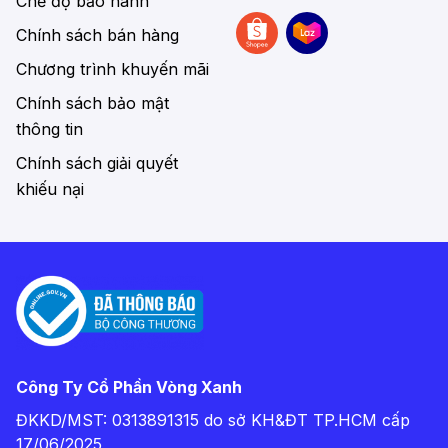
Chế độ bảo hành
Chính sách bán hàng
Chương trình khuyến mãi
Chính sách bảo mật
thông tin
Chính sách giải quyết
khiếu nại
Công Ty Cổ Phần Vòng Xanh
ĐKKD/MST: 0313891315 do sở KH&ĐT TP.HCM cấp
17/06/2025