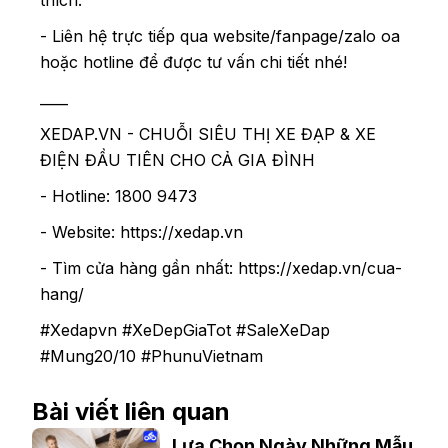
thích.
- Liên hệ trực tiếp qua website/fanpage/zalo oa
hoặc hotline để được tư vấn chi tiết nhé!
____
XEDAP.VN - CHUỖI SIÊU THỊ XE ĐẠP & XE
ĐIỆN ĐẦU TIÊN CHO CẢ GIA ĐÌNH
- Hotline: 1800 9473
- Website: https://xedap.vn
- Tìm cửa hàng gần nhất: https://xedap.vn/cua-
hang/
#Xedapvn #XeDepGiaTot #SaleXeDap
#Mung20/10 #PhunuVietnam
Bài viết liên quan
Lựa Chọn Ngày Những Mẫu