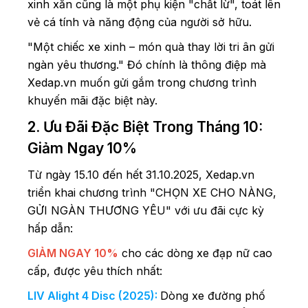
xinh xắn cũng là một phụ kiện "chất lừ", toát lên
vẻ cá tính và năng động của người sở hữu.
"Một chiếc xe xinh – món quà thay lời tri ân gửi
ngàn yêu thương." Đó chính là thông điệp mà
Xedap.vn muốn gửi gắm trong chương trình
khuyến mãi đặc biệt này.
2. Ưu Đãi Đặc Biệt Trong Tháng 10:
Giảm Ngay 10%
Từ ngày 15.10 đến hết 31.10.2025, Xedap.vn
triển khai chương trình "CHỌN XE CHO NÀNG,
GỬI NGÀN THƯƠNG YÊU" với ưu đãi cực kỳ
hấp dẫn:
GIẢM NGAY 10%
cho các dòng xe đạp nữ cao
cấp, được yêu thích nhất:
LIV Alight 4 Disc (2025):
Dòng xe đường phố