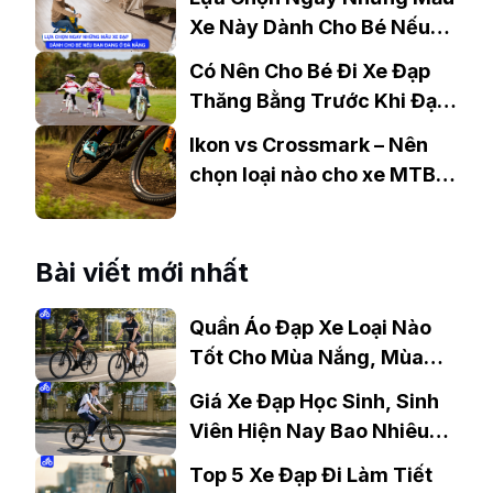
Xe Này Dành Cho Bé Nếu
Bạn Đang Ở Đà Nẵng
Có Nên Cho Bé Đi Xe Đạp
Thăng Bằng Trước Khi Đạp
Xe
Ikon vs Crossmark – Nên
chọn loại nào cho xe MTB
của bạn?
Bài viết mới nhất
Quần Áo Đạp Xe Loại Nào
Tốt Cho Mùa Nắng, Mùa
Mưa?
Giá Xe Đạp Học Sinh, Sinh
Viên Hiện Nay Bao Nhiêu?
Gợi Ý Mẫu Đáng Mua
Top 5 Xe Đạp Đi Làm Tiết