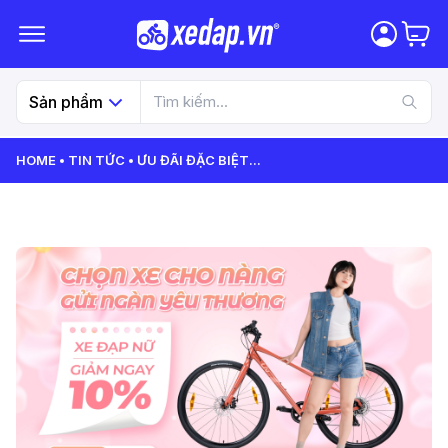
Sản phẩm
HOME
TIN TỨC
ƯU ĐÃI ĐẶC BIỆT
...