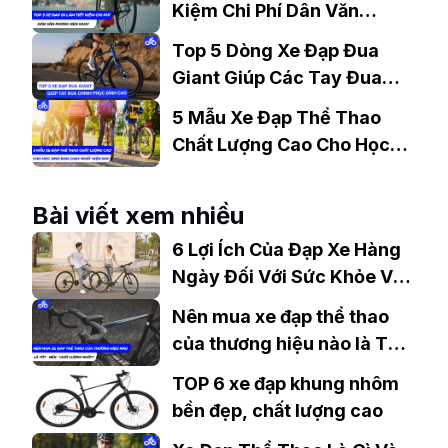
Kiệm Chi Phí Dân Văn
Phòng Nên Mua?
Top 5 Dòng Xe Đạp Đua
Giant Giúp Các Tay Đua
Chinh Phục Đỉnh Cao
5 Mẫu Xe Đạp Thể Thao
Chất Lượng Cao Cho Học
Sinh Bán Chạy Nhất Hiện
Nay
Bài viết xem nhiều
6 Lợi Ích Của Đạp Xe Hàng
Ngày Đối Với Sức Khỏe Và
Tinh Thần
Nên mua xe đạp thể thao
của thương hiệu nào là TỐT
- BỀN - CHẤT LƯỢNG nhất?
TOP 6 xe đạp khung nhôm
bền đẹp, chất lượng cao