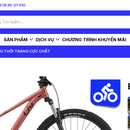
 (8:30-21:00)
SẢN PHẨM
DỊCH VỤ
CHƯƠNG TRÌNH KHUYẾN MÃI
NG THỜI TRANG CỰC CHẤT