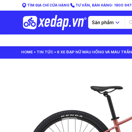
TÌM ĐỊA CHỈ CỬA HÀNG
TƯ VẤN, BÁN HÀNG: 1800 9473
Sản phẩm
HOME
TIN TỨC
6 XE ĐẠP NỮ MÀU HỒNG VÀ MÀU TRẮ