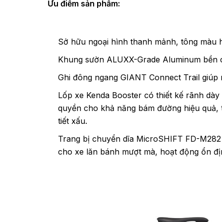
Ưu điểm sản phẩm:
Sở hữu ngoại hình thanh mảnh, tông màu 
Khung sườn ALUXX-Grade Aluminum bền ch
Ghi đông ngang GIANT Connect Trail giúp ng
Lốp xe Kenda Booster có thiết kế rãnh d
quyền cho khả năng bám đường hiệu quả, trá
tiết xấu.
Trang bị chuyển dĩa MicroSHIFT FD-M282 v
cho xe lăn bánh mượt mà, hoạt động ổn đị