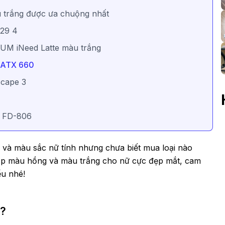
 trắng được ưa chuộng nhất
 29 4
UM iNeed Latte màu trắng
T ATX 660
scape 3
T FD-806
 và màu sắc nữ tính nhưng chưa biết mua loại nào
 đạp màu hồng và màu trắng cho nữ cực đẹp mắt, cam
ểu nhé!
t?