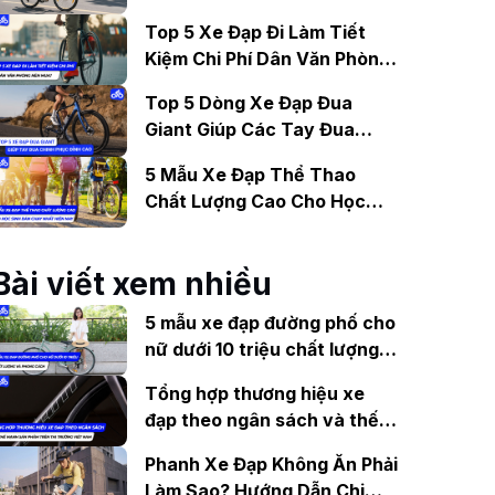
Gợi Ý Mẫu Đáng Mua
Top 5 Xe Đạp Đi Làm Tiết
Kiệm Chi Phí Dân Văn Phòng
Nên Mua?
Top 5 Dòng Xe Đạp Đua
Giant Giúp Các Tay Đua
Chinh Phục Đỉnh Cao
5 Mẫu Xe Đạp Thể Thao
Chất Lượng Cao Cho Học
Sinh Bán Chạy Nhất Hiện
Nay
Bài viết xem nhiều
5 mẫu xe đạp đường phố cho
nữ dưới 10 triệu chất lượng
và phong cách
Tổng hợp thương hiệu xe
đạp theo ngân sách và thế
mạnh sản phẩm trên thị
Phanh Xe Đạp Không Ăn Phải
trường Việt Nam
Làm Sao? Hướng Dẫn Chi