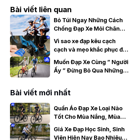
Bài viết liên quan
Bỏ Túi Ngay Những Cách
Chống Đạp Xe Mỏi Chân
Này
Vì sao xe đạp kêu cạch
cạch và mẹo khắc phục đơn
giản
Muốn Đạp Xe Cùng ” Người
Ấy ” Đừng Bỏ Qua Những
Kinh Nghiệm Này Nhé
Bài viết mới nhất
Quần Áo Đạp Xe Loại Nào
Tốt Cho Mùa Nắng, Mùa
Mưa?
Giá Xe Đạp Học Sinh, Sinh
Viên Hiện Nay Bao Nhiêu?