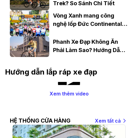
Trek? So Sánh Chi Tiết
Vòng Xanh mang công
nghệ lốp Đức Continental
đến gần hơn với người đạp
xe Việt Nam
Phanh Xe Đạp Không Ăn
Phải Làm Sao? Hướng Dẫn
Chi Tiết
Hướng dẫn lắp ráp xe đạp
Xem thêm video
HỆ THỐNG CỬA HÀNG
Xem tất cả