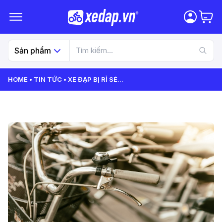
Sản phẩm
HOME
TIN TỨC
XE ĐẠP BỊ RỈ SÉ
...