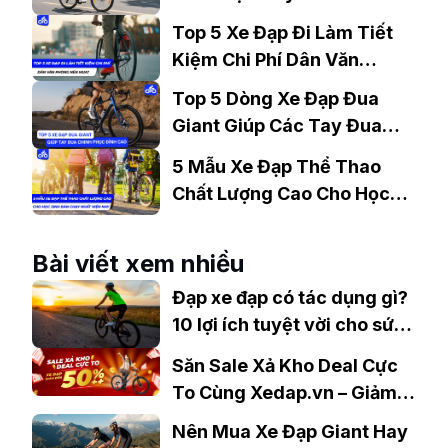
Gợi Ý Mẫu Đáng Mua
Top 5 Xe Đạp Đi Làm Tiết
Kiệm Chi Phí Dân Văn
Phòng Nên Mua?
Top 5 Dòng Xe Đạp Đua
Giant Giúp Các Tay Đua
Chinh Phục Đỉnh Cao
5 Mẫu Xe Đạp Thể Thao
Chất Lượng Cao Cho Học
Sinh Bán Chạy Nhất Hiện
Nay
Bài viết xem nhiều
Đạp xe đạp có tác dụng gì?
10 lợi ích tuyệt vời cho sức
khỏe
Săn Sale Xả Kho Deal Cực
To Cùng Xedap.vn – Giảm
Giá Đến 50%++
Nên Mua Xe Đạp Giant Hay