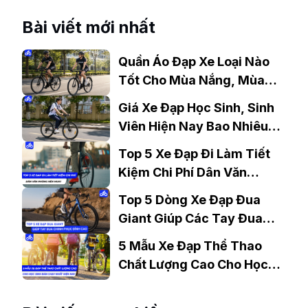
Bài viết mới nhất
Quần Áo Đạp Xe Loại Nào
Tốt Cho Mùa Nắng, Mùa
Mưa?
Giá Xe Đạp Học Sinh, Sinh
Viên Hiện Nay Bao Nhiêu?
Gợi Ý Mẫu Đáng Mua
Top 5 Xe Đạp Đi Làm Tiết
Kiệm Chi Phí Dân Văn
Phòng Nên Mua?
Top 5 Dòng Xe Đạp Đua
Giant Giúp Các Tay Đua
Chinh Phục Đỉnh Cao
5 Mẫu Xe Đạp Thể Thao
Chất Lượng Cao Cho Học
Sinh Bán Chạy Nhất Hiện
Nay