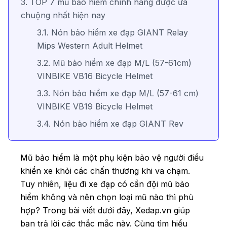
3. TOP 7 mũ bảo hiểm chính hãng được ưa
chuộng nhất hiện nay
3.1. Nón bảo hiểm xe đạp GIANT Relay
Mips Western Adult Helmet
3.2. Mũ bảo hiểm xe đạp M/L (57-61cm)
VINBIKE VB16 Bicycle Helmet
3.3. Nón bảo hiểm xe đạp M/L (57-61 cm)
VINBIKE VB19 Bicycle Helmet
3.4. Nón bảo hiểm xe đạp GIANT Rev
Comp Mips – Helmet Road
3.5. Mũ bảo hiểm xe đạp M/L (57-61 cm)
Mũ bảo hiểm là một phụ kiện bảo vệ người điều
VINBIKE VB17 Bicycle Helmet
khiển xe khỏi các chấn thương khi va chạm.
Tuy nhiên, liệu đi xe đạp có cần đội mũ bảo
3.6. Nón bảo hiểm xe đạp GIANT Helmet
hiểm không và nên chọn loại mũ nào thì phù
Compel Mips
hợp? Trong bài viết dưới đây, Xedap.vn giúp
3.7. Mũ bảo hiểm xe đạp ROYAL JC03
bạn trả lời các thắc mắc này. Cùng tìm hiểu