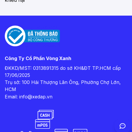
khiếu nại
Công Ty Cổ Phần Vòng Xanh
ĐKKD/MST: 0313891315 do sở KH&ĐT TP.HCM cấp
17/06/2025
Trụ sở: 100 Hải Thượng Lãn Ông, Phường Chợ Lớn,
HCM
Email:
info@xedap.vn