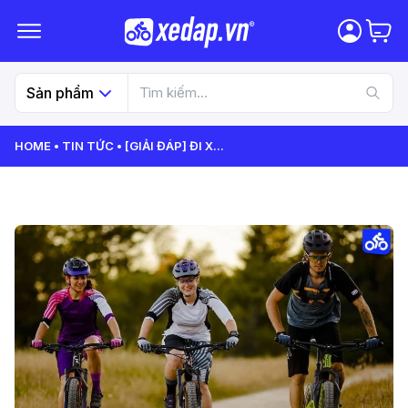
Sản phẩm
HOME
TIN TỨC
[GIẢI ĐÁP] ĐI X
...