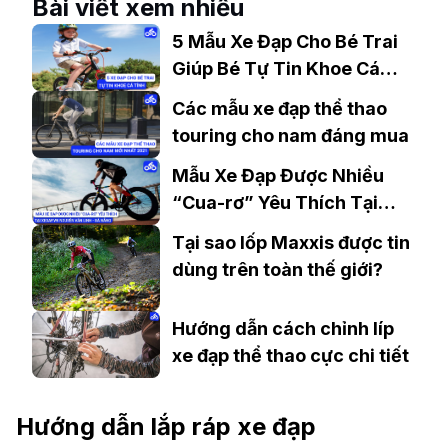
Bài viết xem nhiều
5 Mẫu Xe Đạp Cho Bé Trai
Giúp Bé Tự Tin Khoe Cá
Tính
Các mẫu xe đạp thể thao
touring cho nam đáng mua
Mẫu Xe Đạp Được Nhiều
“Cua-rơ” Yêu Thích Tại
Xedap.vn Nguyễn Văn Linh
Tại sao lốp Maxxis được tin
– Đà Nẵng
dùng trên toàn thế giới?
Hướng dẫn cách chỉnh líp
xe đạp thể thao cực chi tiết
Hướng dẫn lắp ráp xe đạp