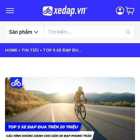
Sản phẩm
HOME
TIN TỨC
TOP 5 XE ĐẠP ĐU
...