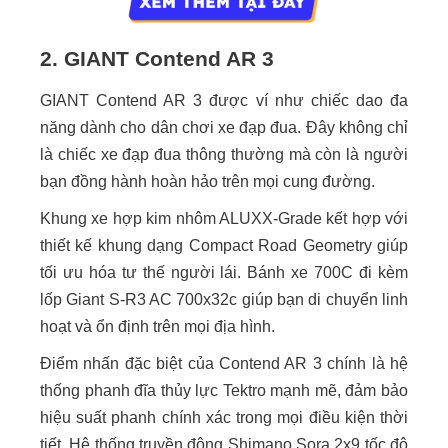
2. GIANT Contend AR 3
GIANT Contend AR 3 được ví như chiếc dao đa
năng dành cho dân chơi xe đạp đua. Đây không chỉ
là chiếc xe đạp đua thông thường mà còn là người
bạn đồng hành hoàn hảo trên mọi cung đường.
Khung xe hợp kim nhôm ALUXX-Grade kết hợp với
thiết kế khung dạng Compact Road Geometry giúp
tối ưu hóa tư thế người lái. Bánh xe 700C đi kèm
lốp Giant S-R3 AC 700x32c giúp bạn di chuyển linh
hoạt và ổn định trên mọi địa hình.
Điểm nhấn đặc biệt của Contend AR 3 chính là hệ
thống phanh đĩa thủy lực Tektro mạnh mẽ, đảm bảo
hiệu suất phanh chính xác trong mọi điều kiện thời
tiết. Hệ thống truyền động Shimano Sora 2x9 tốc độ