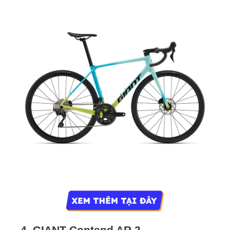
4. GIANT Contend AR 2