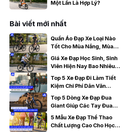
Một Lần Là Hợp Lý?
Bài viết mới nhất
Quần Áo Đạp Xe Loại Nào
Tốt Cho Mùa Nắng, Mùa
Mưa?
Giá Xe Đạp Học Sinh, Sinh
Viên Hiện Nay Bao Nhiêu?
Gợi Ý Mẫu Đáng Mua
Top 5 Xe Đạp Đi Làm Tiết
Kiệm Chi Phí Dân Văn
Phòng Nên Mua?
Top 5 Dòng Xe Đạp Đua
Giant Giúp Các Tay Đua
Chinh Phục Đỉnh Cao
5 Mẫu Xe Đạp Thể Thao
Chất Lượng Cao Cho Học