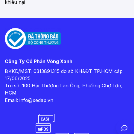
khiếu nại
Công Ty Cổ Phần Vòng Xanh
ĐKKD/MST: 0313891315 do sở KH&ĐT TP.HCM cấp
17/06/2025
Trụ sở: 100 Hải Thượng Lãn Ông, Phường Chợ Lớn,
HCM
Email:
info@xedap.vn