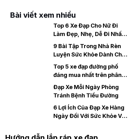
Sinh Bán Chạy Nhất Hiện
Nay
Bài viết xem nhiều
Top 6 Xe Đạp Cho Nữ Đi
Làm Đẹp, Nhẹ, Dễ Đi Nhất
2026
9 Bài Tập Trong Nhà Rèn
Luyện Sức Khỏe Dành Cho
Người Bận Rộn
Top 5 xe đạp đường phố
đáng mua nhất trên phân
khúc 10 triệu
Đạp Xe Mỗi Ngày Phòng
Tránh Bệnh Tiểu Đường
6 Lợi Ích Của Đạp Xe Hàng
Ngày Đối Với Sức Khỏe Và
Tinh Thần
Hướng dẫn lắp ráp xe đạp