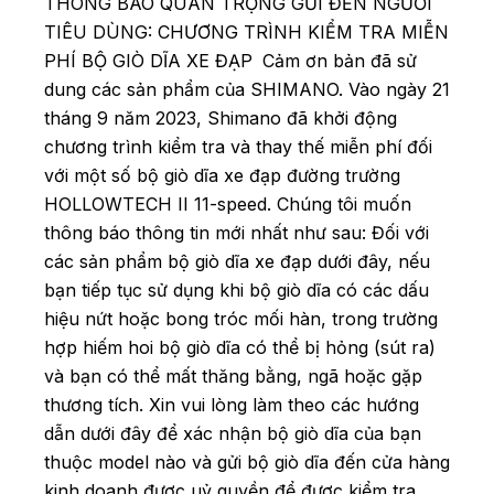
THÔNG BÁO QUAN TRỌNG GỬI ĐẾN NGƯỜI
TIÊU DÙNG: CHƯƠNG TRÌNH KIỂM TRA MIỄN
PHÍ BỘ GIÒ DĨA XE ĐẠP
Cảm ơn bản đã sử
dung các sản phẩm của SHIMANO.
Vào ngày 21
tháng 9 năm 2023, Shimano đã khởi động
chương trình kiểm tra và thay thế miễn phí đối
với một số bộ giò dĩa xe đạp đường trường
HOLLOWTECH II 11-speed.
Chúng tôi muốn
thông báo thông tin mới nhất như sau:
Đối với
các sản phẩm bộ giò dĩa xe đạp dưới đây, nếu
bạn tiếp tục sử dụng khi bộ giò dĩa có các dấu
hiệu nứt hoặc bong tróc mối hàn, trong trường
hợp hiếm hoi bộ giò dĩa có thể bị hỏng (sút ra)
và bạn có thể mất thăng bằng, ngã hoặc gặp
thương tích. Xin vui lòng làm theo các hướng
dẫn dưới đây để xác nhận bộ giò dĩa của bạn
thuộc model nào và gửi bộ giò dĩa đến cửa hàng
kinh doanh được uỷ quyền để được kiểm tra