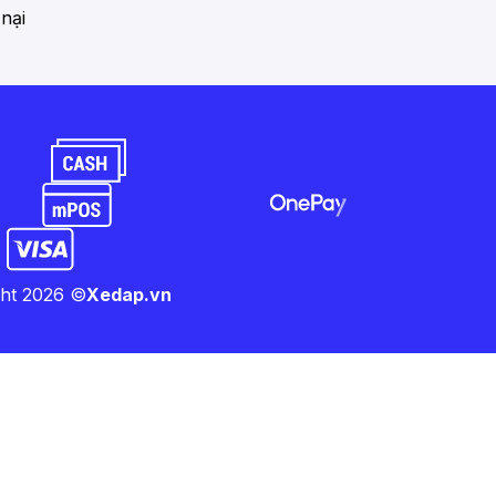
 nại
ght
2026
©
Xedap.vn