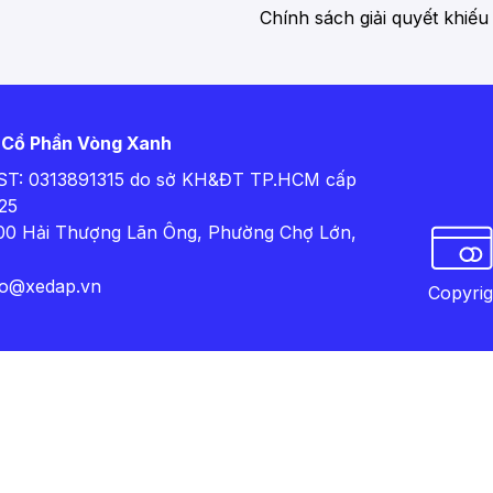
Chính sách giải quyết khiếu
 Cổ Phần Vòng Xanh
T: 0313891315 do sở KH&ĐT TP.HCM cấp
25
100 Hải Thượng Lãn Ông, Phường Chợ Lớn,
fo@xedap.vn
Copyri