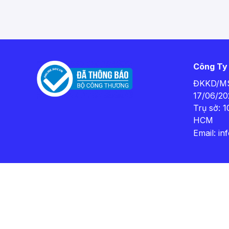
Công Ty
ĐKKD/MS
17/06/20
Trụ sở: 
HCM
Email:
in