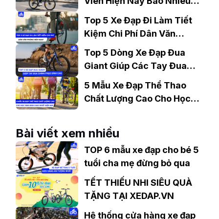
Viên Hiện Nay Bao Nhiêu?
Gợi Ý Mẫu Đáng Mua
Top 5 Xe Đạp Đi Làm Tiết
Kiệm Chi Phí Dân Văn
Phòng Nên Mua?
Top 5 Dòng Xe Đạp Đua
Giant Giúp Các Tay Đua
Chinh Phục Đỉnh Cao
5 Mẫu Xe Đạp Thể Thao
Chất Lượng Cao Cho Học
Sinh Bán Chạy Nhất Hiện
Nay
Bài viết xem nhiều
TOP 6 mẫu xe đạp cho bé 5
tuổi cha mẹ đừng bỏ qua
TẾT THIẾU NHI SIÊU QUÀ
TẶNG TẠI XEDAP.VN
Hệ thống cửa hàng xe đạp