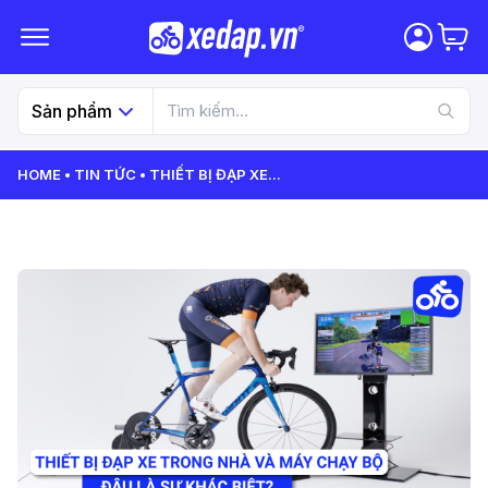
Sản phẩm
HOME
TIN TỨC
THIẾT BỊ ĐẠP XE
...