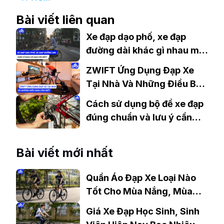
Bài viết liên quan
Xe đạp dạo phố, xe đạp
đường dài khác gì nhau mà
bạn cần biết?
ZWIFT Ứng Dụng Đạp Xe
Tại Nhà Và Những Điều Bạn
Cần Biết.
Cách sử dụng bộ đề xe đạp
đúng chuẩn và lưu ý cần
biết
Bài viết mới nhất
Quần Áo Đạp Xe Loại Nào
Tốt Cho Mùa Nắng, Mùa
Mưa?
Giá Xe Đạp Học Sinh, Sinh