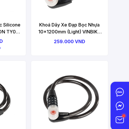
 Silicone
Khoá Dây Xe Đạp Bọc Nhựa
ON TY03
10x1200mm (Light) VINBIKE
k
VB38 Bicycle Lock
ND
259.000 VND
D