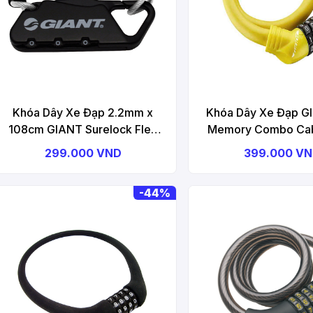
Khóa Dây Xe Đạp 2.2mm x
Khóa Dây Xe Đạp G
108cm GIANT Surelock Flex
Memory Combo Cab
Combo Air Cable Lock
299.000 VND
399.000 V
-
44%