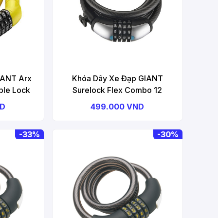
IANT Arx
Khóa Dây Xe Đạp GIANT
le Lock
Surelock Flex Combo 12
ND
499.000 VND
-
33%
-
30%