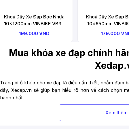
Khoá Dây Xe Đạp Bọc Nhựa
Khoá Dây Xe Đạp B
10x1200mm VINBIKE VB35
10x650mm VINBIK
Bicycle Lock
Bicycle Loc
199.000 VND
179.000 VN
Mua khóa xe đạp chính hãn
Xedap.
Trang bị ổ khóa cho xe đạp là điều cần thiết, nhằm đảm b
đây, Xedap.vn sẽ giúp bạn hiểu rõ hơn về cách chọn mu
hành nhất.
Có nên mua khóa cho xe đạp kh
Xem thêm