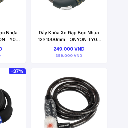
ọc Nhựa
Dây Khóa Xe Đạp Bọc Nhựa
ON TY04
12x1000mm TONYON TY05
k
Bicycle Lock
D
249.000 VND
D
359.000 VND
-
37%