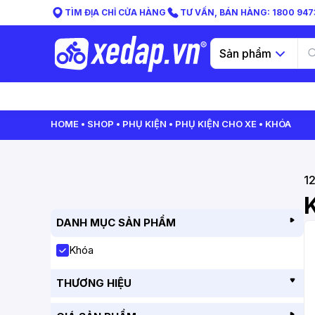
TÌM ĐỊA CHỈ CỬA HÀNG
TƯ VẤN, BÁN HÀNG: 1800 9473
Sản phẩm
HOME
SHOP
PHỤ KIỆN
PHỤ KIỆN CHO XE
KHÓA
1
DANH MỤC SẢN PHẨM
Khóa
THƯƠNG HIỆU
GIANT