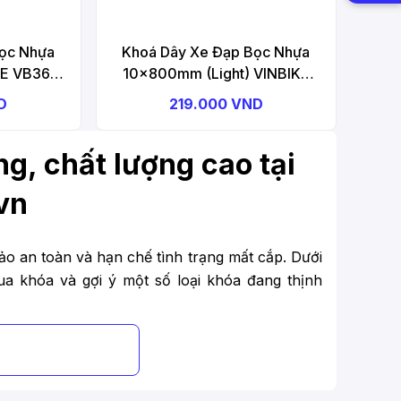
ọc Nhựa
Khoá Dây Xe Đạp Bọc Nhựa
E VB36
10x800mm (Light) VINBIKE
k
VB37 Bicycle Lock
D
219.000 VND
g, chất lượng cao tại
vn
ảo an toàn và hạn chế tình trạng mất cắp. Dưới
a khóa và gợi ý một số loại khóa đang thịnh
ông?