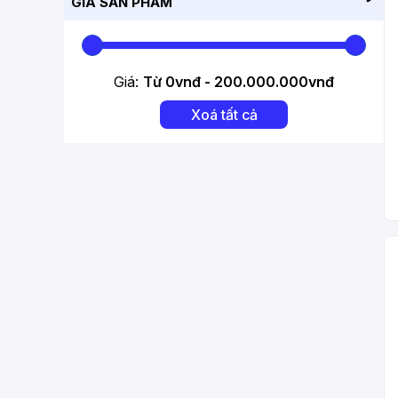
GIÁ SẢN PHẨM
VINBIKE
Tonyon
Giá:
Từ
0
vnđ -
200.000.000
vnđ
Xoá tất cả