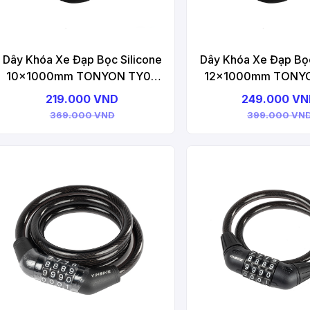
Dây Khóa Xe Đạp Bọc Silicone
Dây Khóa Xe Đạp Bọc
10x1000mm TONYON TY02
12x1000mm TONY
Bicycle Lock
Bicycle Loc
219.000 VND
249.000 V
369.000 VND
399.000 VN