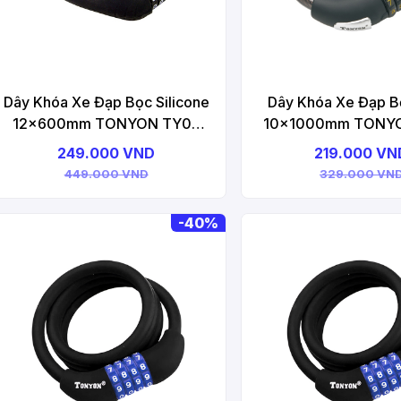
Dây Khóa Xe Đạp Bọc Silicone
Dây Khóa Xe Đạp B
12x600mm TONYON TY07
10x1000mm TONY
Bicycle Lock
Bicycle Loc
249.000 VND
219.000 VN
449.000 VND
329.000 VN
-
40%