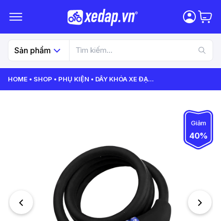
Sản phẩm
HOME
SHOP
PHỤ KIỆN
DÂY KHÓA XE ĐẠ
...
Giảm
40%