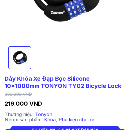
Dây Khóa Xe Đạp Bọc Silicone
10x1000mm TONYON TY02 Bicycle Lock
369.000 VND
219.000 VND
Thương hiệu:
Tonyon
Nhóm sản phẩm:
Khóa
,
Phụ kiện cho xe
KHUYẾN MÃI KHI MUA XE ĐẠP NÀY