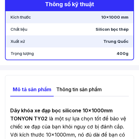
Thông số kỹ thuật
-
200-202 Đặng Văn Bi , Phường Trường Thọ,
Thành Phố Thủ Đức, TP Hồ Chí Minh - Nay 200-
Kích thước
10×1000 mm
202 Đặng Văn Bi , Phường Thủ Đức. TP Hồ Chí
Minh
Chất liệu
.
Silicon bọc thép
Xuất xứ
Trung Quốc
Trọng lượng
400g
Mô tả sản phẩm
Thông tin sản phẩm
Dây khóa xe đạp bọc silicone 10x1000mm
TONYON TY02
là một sự lựa chọn tốt để bảo vệ
chiếc xe đạp của bạn khỏi nguy cơ bị đánh cắp.
Với kích thước 10x1000mm, nó đủ dài để bạn có