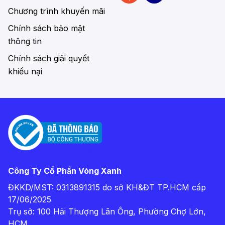
Chương trình khuyến mãi
Chính sách bảo mật
thông tin
Chính sách giải quyết
khiếu nại
Công Ty Cổ Phần Vòng Xanh
ĐKKD/MST: 0313891315 do sở KH&ĐT TP.HCM cấp
17/06/2025
Trụ sở: 100 Hải Thượng Lãn Ông, Phường Chợ Lớn,
HCM