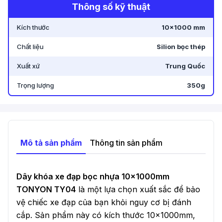
Thông số kỹ thuật
-
122 Tên Lửa, Phường Bình Trị Đông B, Quận Bình
Tân, TP. Hồ Chí Minh - Nay 122 Tên Lửa, Phường
Kích thước
10×1000 mm
An Lạc, TP. Hồ Chí Minh
.
Chất liệu
Silion bọc thép
Xuất xứ
Trung Quốc
Trọng lượng
350g
Mô tả sản phẩm
Thông tin sản phẩm
Dây khóa xe đạp bọc nhựa 10x1000mm
TONYON TY04
là một lựa chọn xuất sắc để bảo
vệ chiếc xe đạp của bạn khỏi nguy cơ bị đánh
cắp. Sản phẩm này có kích thước 10x1000mm,