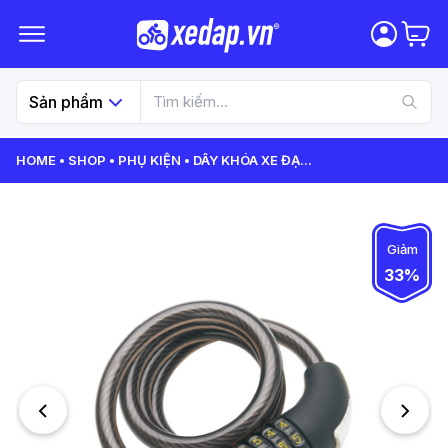
Sản phẩm
HOME
SHOP
PHỤ KIỆN
DÂY KHÓA XE ĐẠ
...
Giảm
33%