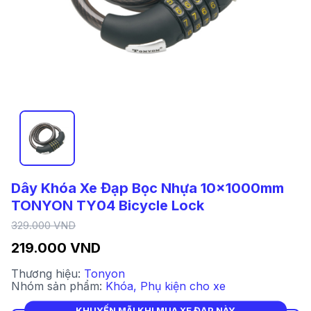
Dây Khóa Xe Đạp Bọc Nhựa 10x1000mm
TONYON TY04 Bicycle Lock
329.000 VND
219.000 VND
Thương hiệu:
Tonyon
Nhóm sản phẩm:
Khóa
,
Phụ kiện cho xe
KHUYẾN MÃI KHI MUA XE ĐẠP NÀY