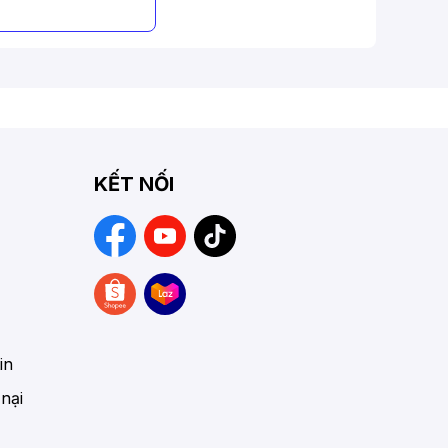
Hiện nay, loại túi này có khá nhiều mẫu mã, màu
hắn cao.
 bởi:
n dầu, bơm, đèn pin,… tiện lợi cho người điều
KẾT NỐI
g cá nhân như điện thoại, đồng hồ, chìa khóa,…
phải mang theo các dụng cụ trên người, từ đó dễ
in
 nại
o và lựa chọn như: