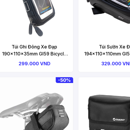
Túi Ghi Đông Xe Đạp
Túi Sườn Xe 
190x110x35mm GI59 Bicycle
194x110x110mm GI58
Handlebar Bag
Frame Bag
299.000 VND
329.000 V
-
50%