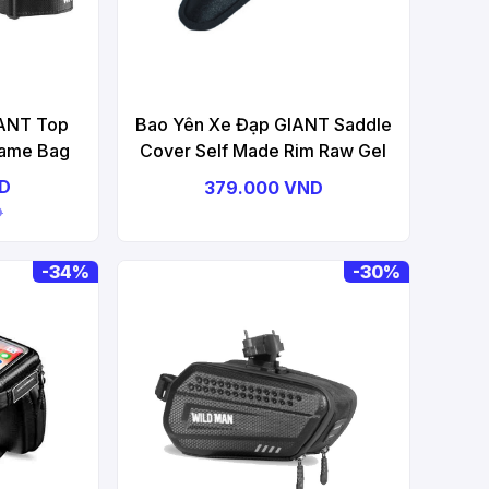
IANT Top
Bao Yên Xe Đạp GIANT Saddle
rame Bag
Cover Self Made Rim Raw Gel
ND
379.000 VND
D
-
34%
-
30%