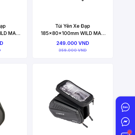
Đạp
Túi Yên Xe Đạp
ILD MAN
185x80x100mm WILD MAN
ame Bag
WM01 Bicycle Saddle Bag
ND
249.000 VND
D
359.000 VND