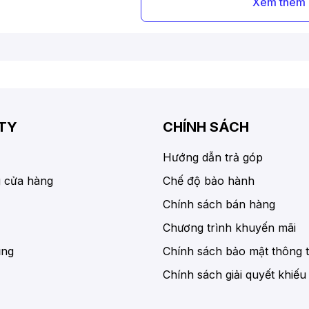
Xem thêm
Túi xe đạp là loại túi treo trên yên xe hoặc sườn xe đạp. 
sắc, thường được làm bằng da hoặc vải nên có độ chắc c
Phụ kiện này được khá nhiều tay lái ưa chuộng và trang bị,
• Túi có thể chứa nhiều dụng cụ sửa xe đạp như bình phu
TY
CHÍNH SÁCH
khiển khi cần sửa chữa xe đạp.
Hướng dẫn trả góp
• Bên cạnh đó, túi còn giúp người lái cất giữ các vật dụn
 cửa hàng
Chế độ bảo hành
Việc cất giữ đồ đạc ở trong túi, giúp người lái không cần 
Chính sách bán hàng
dàng điều khiển xe đạp hơn.
Chương trình khuyến mãi
2. Phân loại túi xe đạp
ụng
Chính sách bảo mật thông t
Chính sách giải quyết khiếu
Có 2 loại túi xe đạp phổ biến, người dùng có thể tham khả