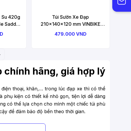
 Su 420g
Túi Sườn Xe Đạp
le Saddle
210x140x120 mm VINBIKE
VB23 Bicycle Frame Bag
ND
479.000 VND
p chính hãng, giá hợp lý
iện thoại, khăn,… trong lúc đạp xe thì có thể
à phụ kiện có thiết kế nhỏ gọn, tiện lợi dễ dàng
ng có thể lựa chọn cho mình một chiếc túi phù
 cậy để đảm bảo độ bền theo thời gian.