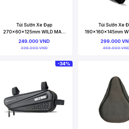
Túi Sườn Xe Đạp
Túi Sườn Xe 
270x60x125mm WILD MAN
190x160x145mm W
WM08 Bicycle Frame Bag
WM03 Bicycle Fr
249.000 VND
299.000 V
339.000 VND
459.000 VN
-
34%