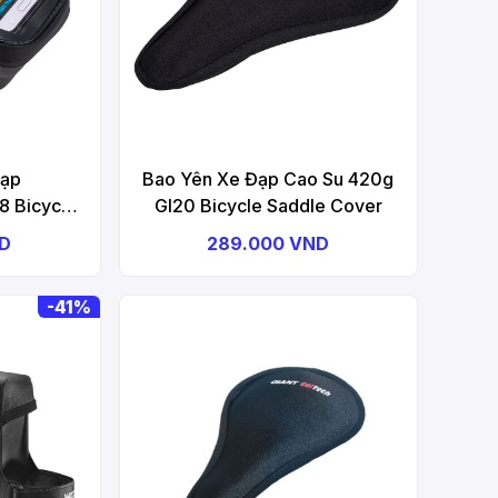
Đạp
Bao Yên Xe Đạp Cao Su 420g
 Bicycle
GI20 Bicycle Saddle Cover
ND
289.000 VND
-
41%