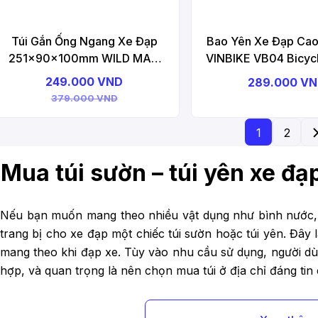
Túi Gắn Ống Ngang Xe Đạp
Bao Yên Xe Đạp Cao
251x90x100mm WILD MAN
VINBIKE VB04 Bicyc
WM04 Bicycle Top Tube Bag
Cover
249.000 VND
289.000 V
379.000 VND
1
2
Mua túi sườn – túi yên xe đạ
Nếu bạn muốn mang theo nhiều vật dụng như bình nước, đ
trang bị cho xe đạp một chiếc túi sườn hoặc túi yên. Đây l
mang theo khi đạp xe. Tùy vào nhu cầu sử dụng, người dù
hợp, và quan trọng là nên chọn mua túi ở địa chỉ đáng tin
1. Tìm hiểu về túi xe đạp