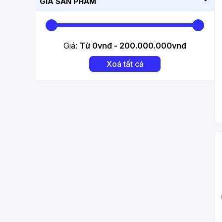
GIÁ SẢN PHẨM
VINBIKE
Wild Man
Giá:
Từ
0
vnđ -
200.000.000
vnđ
GI
Xoá tất cả