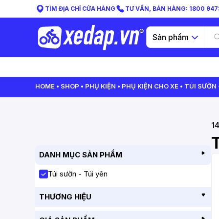
TÌM ĐỊA CHỈ CỬA HÀNG
TƯ VẤN, BÁN HÀNG: 1800 9473
Sản phẩm
HOME
SHOP
PHỤ KIỆN
PHỤ KIỆN CHO XE
TÚI SƯỜN 
1
T
DANH MỤC SẢN PHẨM
Túi sườn - Túi yên
THƯƠNG HIỆU
GIANT