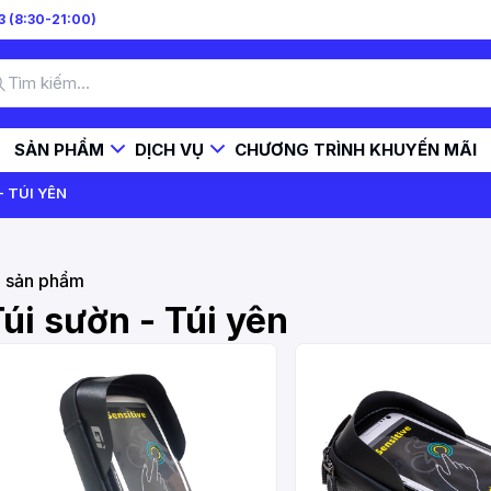
 (8:30-21:00)
SẢN PHẨM
DỊCH VỤ
CHƯƠNG TRÌNH KHUYẾN MÃI
- TÚI YÊN
4
sản phẩm
úi sườn - Túi yên