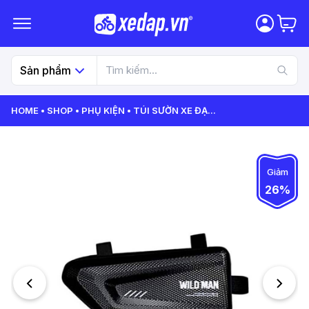
Sản phẩm
HOME
SHOP
PHỤ KIỆN
TÚI SƯỜN XE ĐẠ
...
Giảm
26%