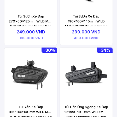
Túi Sườn Xe Đạp
Túi Sườn Xe Đạp
270x60x125mm WILD MAN
190x160x145mm WILD
WM08 Bicycle Frame Bag
MAN WM03 Bicycle Frame
Bag
249.000 VND
299.000 VND
339.000 VND
459.000 VND
-
30%
-
34%
Túi Yên Xe Đạp
Túi Gắn Ống Ngang Xe Đạp
185x80x100mm WILD MAN
251x90x100mm WILD MAN
WM01 Bicycle Saddle Bag
WM04 Bicycle Top Tube