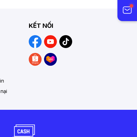
KẾT NỐI
in
 nại