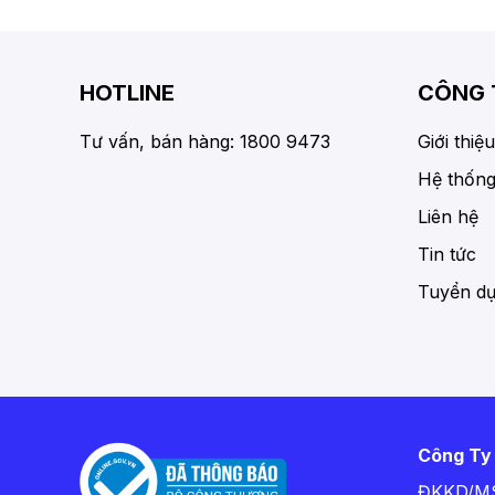
HOTLINE
CÔNG 
Tư vấn, bán hàng: 1800 9473
Giới thiệu
Hệ thống
Liên hệ
Tin tức
Tuyển d
Công Ty
ĐKKD/MS