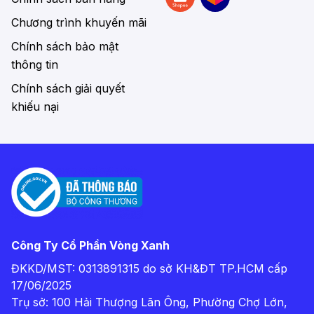
Chương trình khuyến mãi
Chính sách bảo mật
thông tin
Chính sách giải quyết
khiếu nại
Công Ty Cổ Phần Vòng Xanh
ĐKKD/MST: 0313891315 do sở KH&ĐT TP.HCM cấp
17/06/2025
Trụ sở: 100 Hải Thượng Lãn Ông, Phường Chợ Lớn,