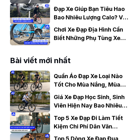
Đạp Xe
Đạp Xe Giúp Bạn Tiêu Hao
Bao Nhiêu Lượng Calo? Và
Những Lưu Ý.
Chơi Xe Đạp Địa Hình Cần
Biết Những Phụ Tùng Xe
Đạp MTB Nào?
Bài viết mới nhất
Quần Áo Đạp Xe Loại Nào
Tốt Cho Mùa Nắng, Mùa
Mưa?
Giá Xe Đạp Học Sinh, Sinh
Viên Hiện Nay Bao Nhiêu?
Gợi Ý Mẫu Đáng Mua
Top 5 Xe Đạp Đi Làm Tiết
Kiệm Chi Phí Dân Văn
Phòng Nên Mua?
Top 5 Dòng Xe Đạp Đua