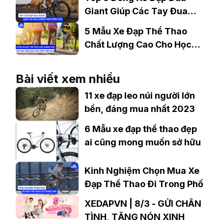
Giant Giúp Các Tay Đua
Chinh Phục Đỉnh Cao
5 Mẫu Xe Đạp Thể Thao
Chất Lượng Cao Cho Học
Sinh Bán Chạy Nhất Hiện
Nay
Bài viết xem nhiều
11 xe đạp leo núi người lớn
bền, đáng mua nhất 2023
6 Mẫu xe đạp thể thao đẹp
ai cũng mong muốn sở hữu
Kinh Nghiệm Chọn Mua Xe
Đạp Thể Thao Đi Trong Phố
XEDAPVN | 8/3 - GỬI CHÂN
TÌNH, TẶNG NÓN XINH