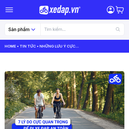
Sản phẩm
HOME
TIN TỨC
NHỮNG LƯU Ý CỰC
...