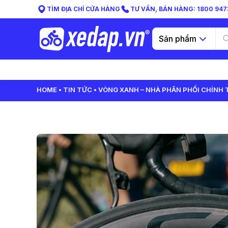
TÌM ĐỊA CHỈ CỬA HÀNG
TƯ VẤN, BÁN HÀNG: 1800 9473
Sản phẩm
HOME
TIN TỨC
VÒNG XANH – NHÀ PHÂN PHỐI CHÍNH 