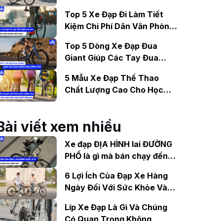
Gợi Ý Mẫu Đáng Mua
Top 5 Xe Đạp Đi Làm Tiết
Kiệm Chi Phí Dân Văn Phòng
Nên Mua?
Top 5 Dòng Xe Đạp Đua
Giant Giúp Các Tay Đua
Chinh Phục Đỉnh Cao
5 Mẫu Xe Đạp Thể Thao
Chất Lượng Cao Cho Học
Sinh Bán Chạy Nhất Hiện
Nay
Bài viết xem nhiều
Xe đạp ĐỊA HÌNH lai ĐƯỜNG
PHỐ là gì mà bán chạy đến
vậy?
6 Lợi Ích Của Đạp Xe Hàng
Ngày Đối Với Sức Khỏe Và
Tinh Thần
Líp Xe Đạp Là Gì Và Chúng
Có Quan Trọng Không