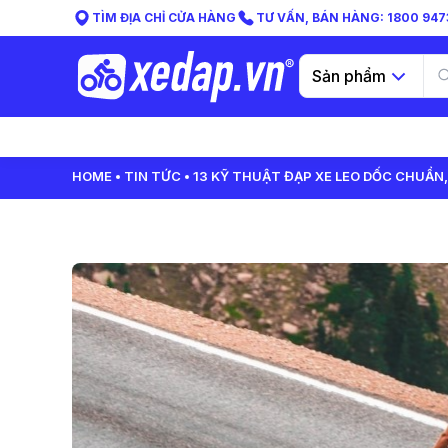
TÌM ĐỊA CHỈ CỬA HÀNG
TƯ VẤN, BÁN HÀNG: 1800 9473
Sản phẩm
HOME
TIN TỨC
13 KỸ THUẬT ĐẠP XE LEO DỐC CHUẨN