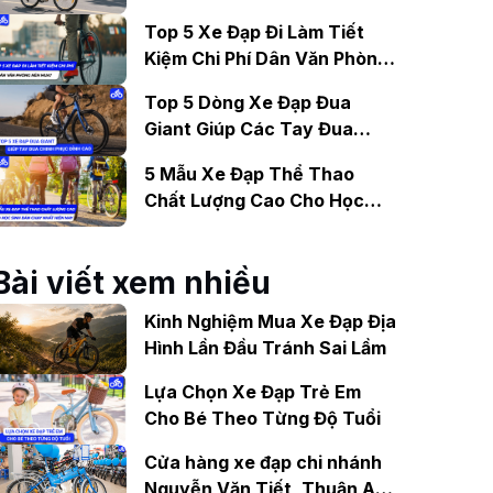
Gợi Ý Mẫu Đáng Mua
Top 5 Xe Đạp Đi Làm Tiết
Kiệm Chi Phí Dân Văn Phòng
Nên Mua?
Top 5 Dòng Xe Đạp Đua
Giant Giúp Các Tay Đua
Chinh Phục Đỉnh Cao
5 Mẫu Xe Đạp Thể Thao
Chất Lượng Cao Cho Học
Sinh Bán Chạy Nhất Hiện
Nay
Bài viết xem nhiều
Kinh Nghiệm Mua Xe Đạp Địa
Hình Lần Đầu Tránh Sai Lầm
Lựa Chọn Xe Đạp Trẻ Em
Cho Bé Theo Từng Độ Tuổi
Cửa hàng xe đạp chi nhánh
Nguyễn Văn Tiết, Thuận An,