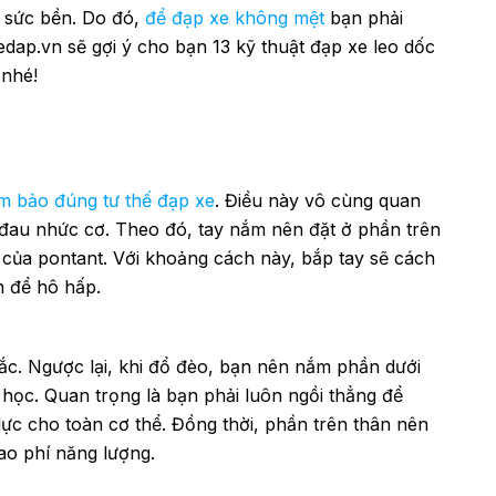
à sức bền. Do đó,
để đạp xe không mệt
bạn phải
Xedap.vn sẽ gợi ý cho bạn 13 kỹ thuật đạp xe leo dốc
 nhé!
m bảo đúng tư thế đạp xe
. Điều này vô cùng quan
 đau nhức cơ. Theo đó, tay nắm nên đặt ở phần trên
của pontant. Với khoảng cách này, bắp tay sẽ cách
n để hô hấp.
lắc. Ngược lại, khi đổ đèo, bạn nên nắm phần dưới
 học. Quan trọng là bạn phải luôn ngồi thẳng để
ực cho toàn cơ thể. Đồng thời, phần trên thân nên
hao phí năng lượng.