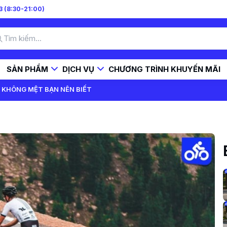
 (8:30-21:00)
SẢN PHẨM
DỊCH VỤ
CHƯƠNG TRÌNH KHUYẾN MÃI
, KHÔNG MỆT BẠN NÊN BIẾT