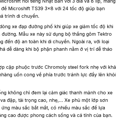
roshift nổi tiếng Nhật Bản với 3 dĩa và 8 líp, mang
 đề Microshift TS39 3×8 với 24 tốc độ giúp bạn
 trình di chuyển.
dòng xe đạp đường phố khi giúp xe giảm tốc độ khi
n đường. Mẫu xe này sử dụng bộ thắng gôm Tektro
 đến độ an toàn khi di chuyển. Ngoài ra, với loại
há dễ dàng khi bộ phận phanh nằm ở vị trí dễ tháo
p cặp phuộc trước Chromoly steel fork nhẹ với khả
hàng uốn cong về phía trước tránh lực đẩy lên khỏi
 ống không chỉ đem lại cảm giác thanh mảnh cho xe
a đập, tải trọng cao, nhẹ,… Xe phủ một lớp sơn
u ứng màu sắc bắt mắt, có nhiều màu sắc để lựa
âng cao được phong cách sống và cá tính của bạn.