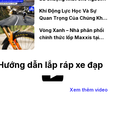
thu nhập 12 - 15 triệu
Khí Động Lực Học Và Sự
Quan Trọng Của Chúng Khi
Đạp Xe
Vòng Xanh – Nhà phân phối
chính thức lốp Maxxis tại
Việt Nam
Hướng dẫn lắp ráp xe đạp
Xem thêm video