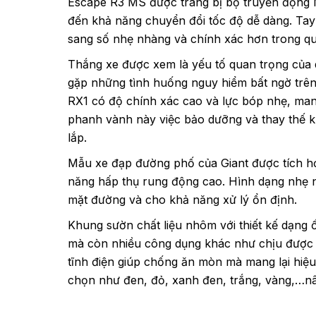
Escape R3 MS được trang bị bộ truyền động Mic
đến khả năng chuyển đổi tốc độ dễ dàng. Tay
sang số nhẹ nhàng và chính xác hơn trong quá
Thắng xe được xem là yếu tố quan trọng của 
gặp những tình huống nguy hiểm bất ngờ trê
RX1 có độ chính xác cao và lực bóp nhẹ, mang
phanh vành này việc bảo dưỡng và thay thế k
lắp.
Mẫu xe đạp đường phố của Giant được tích hợ
năng hấp thụ rung động cao. Hình dạng nhẹ n
mặt đường và cho khả năng xử lý ổn định.
Khung sườn chất liệu nhôm với thiết kế dạng
mà còn nhiều công dụng khác như chịu được v
tĩnh điện giúp chống ăn mòn mà mang lại hiệ
chọn như đen, đỏ, xanh đen, trắng, vàng,…n