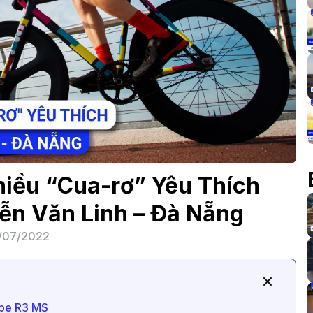
iều “Cua-rơ” Yêu Thích
ễn Văn Linh – Đà Nẵng
/07/2022
ape R3 MS