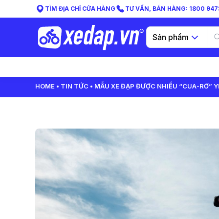
TÌM ĐỊA CHỈ CỬA HÀNG
TƯ VẤN, BÁN HÀNG: 1800 9473
Sản phẩm
HOME
TIN TỨC
MẪU XE ĐẠP ĐƯỢC NHIỀU “CUA-RƠ” Y