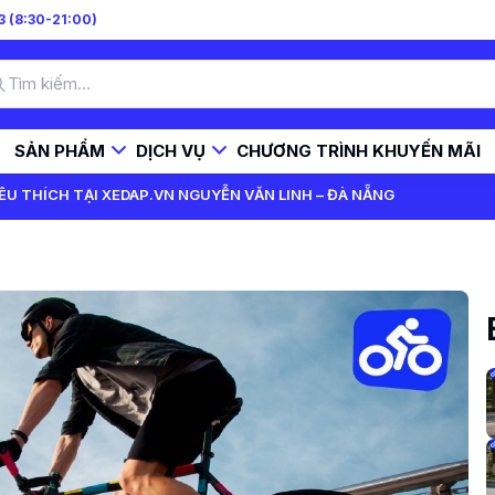
 (8:30-21:00)
SẢN PHẨM
DỊCH VỤ
CHƯƠNG TRÌNH KHUYẾN MÃI
ÊU THÍCH TẠI XEDAP.VN NGUYỄN VĂN LINH – ĐÀ NẴNG