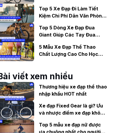
Gợi Ý Mẫu Đáng Mua
Top 5 Xe Đạp Đi Làm Tiết
Kiệm Chi Phí Dân Văn Phòng
Nên Mua?
Top 5 Dòng Xe Đạp Đua
Giant Giúp Các Tay Đua
Chinh Phục Đỉnh Cao
5 Mẫu Xe Đạp Thể Thao
Chất Lượng Cao Cho Học
Sinh Bán Chạy Nhất Hiện
Nay
Bài viết xem nhiều
Thương hiệu xe đạp thể thao
nhập khẩu HOT nhất
Xe đạp Fixed Gear là gì? Ưu
và nhược điểm xe đạp không
thắng
Top 5 mẫu xe đạp nữ được
ưa chuộng nhất cho người