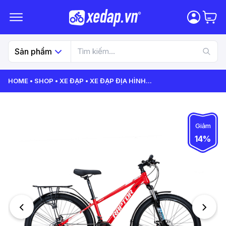
Sản phẩm
HOME
SHOP
XE ĐẠP
XE ĐẠP ĐỊA HÌNH
...
Giảm
14%