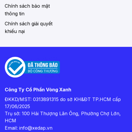
Chính sách bảo mật
thông tin
Chính sách giải quyết
khiếu nại
Công Ty Cổ Phần Vòng Xanh
ĐKKD/MST: 0313891315 do sở KH&ĐT TP.HCM cấp
17/06/2025
Trụ sở: 100 Hải Thượng Lãn Ông, Phường Chợ Lớn,
HCM
Email:
info@xedap.vn