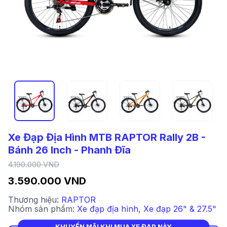
Xe Đạp Địa Hình MTB RAPTOR Rally 2B -
Bánh 26 Inch - Phanh Đĩa
4.190.000 VND
3.590.000 VND
Thương hiệu:
RAPTOR
Nhóm sản phẩm:
Xe đạp địa hình
,
Xe đạp 26" & 27.5"
KHUYẾN MÃI KHI MUA XE ĐẠP NÀY