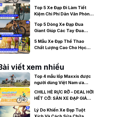
Gợi Ý Mẫu Đáng Mua
Top 5 Xe Đạp Đi Làm Tiết
Kiệm Chi Phí Dân Văn Phòng
Nên Mua?
Top 5 Dòng Xe Đạp Đua
Giant Giúp Các Tay Đua
Chinh Phục Đỉnh Cao
5 Mẫu Xe Đạp Thể Thao
Chất Lượng Cao Cho Học
Sinh Bán Chạy Nhất Hiện
Nay
Bài viết xem nhiều
Top 4 mẫu lốp Maxxis được
người dùng Việt Nam ưa
chuộng
CHILL HÈ RỰC RỠ – DEAL HỜI
HẾT CỠ: SĂN XE ĐẠP GIÁ
SỐC, NHẬN QUÀ KHỦNG TẠI
Lý Do Khiến Xe Đạp Tuột
XEDAP.VN
Xích Và Cách Sửa Chữa