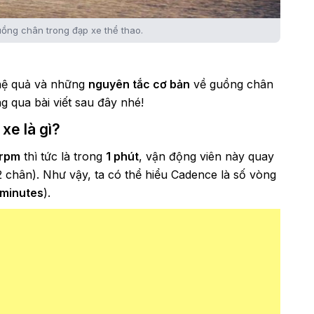
uồng chân trong đạp xe thể thao.
 hệ quả và những
nguyên tắc cơ bản
về guồng chân
 qua bài viết sau đây nhé!
xe là gì?
rpm
thì tức là trong
1 phút
, vận động viên này quay
 chân). Như vậy, ta có thể hiểu Cadence là số vòng
 minutes
).