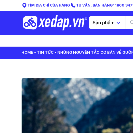
TÌM ĐỊA CHỈ CỬA HÀNG
TƯ VẤN, BÁN HÀNG: 1800 9473
Sản phẩm
HOME
TIN TỨC
NHỮNG NGUYÊN TẮC CƠ BẢN VỀ GUỒN