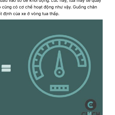
 đầu vào số để khởi động. Lúc này, tua máy sẽ quay
o
cũng có cơ chế hoạt động như vậy.
Guồng chân
ất định của xe ở vòng tua thấp.