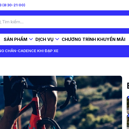
 (8:30-21:00)
SẢN PHẨM
DỊCH VỤ
CHƯƠNG TRÌNH KHUYẾN MÃI
G CHÂN-CADENCE KHI ĐẠP XE