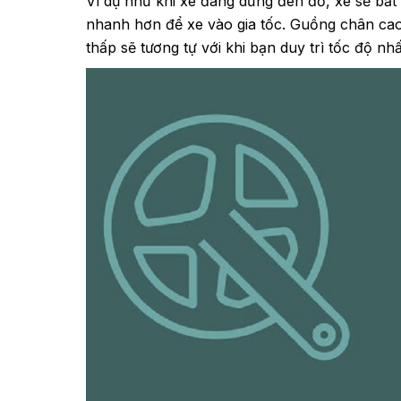
Ví dụ như khi xe đang dừng đèn đỏ, xe sẽ bắt
nhanh hơn để xe vào gia tốc.
Guồng chân ca
thấp
sẽ tương tự với khi bạn duy trì tốc độ nh