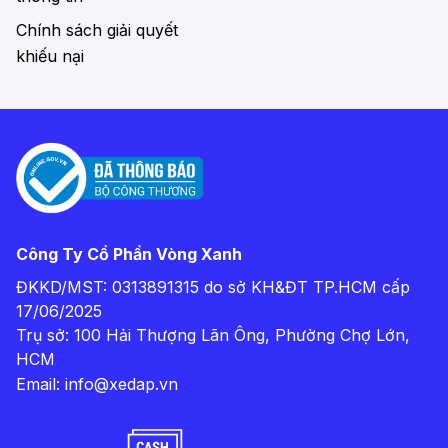
Chính sách giải quyết
khiếu nại
Công Ty Cổ Phần Vòng Xanh
ĐKKD/MST: 0313891315 do sở KH&ĐT TP.HCM cấp
17/06/2025
Trụ sở: 100 Hải Thượng Lãn Ông, Phường Chợ Lớn,
HCM
Email:
info@xedap.vn