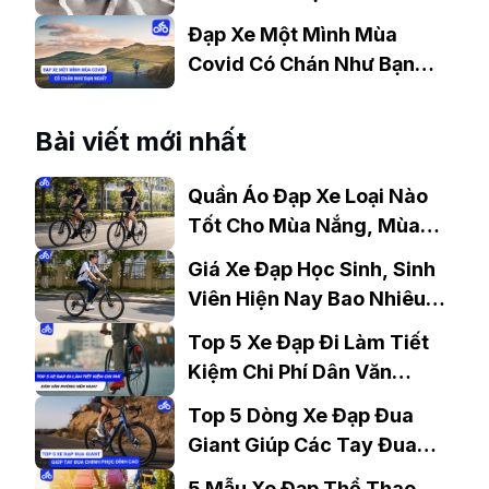
Xe Đạp
Đạp Xe Một Mình Mùa
Covid Có Chán Như Bạn
Nghĩ?
Bài viết mới nhất
Quần Áo Đạp Xe Loại Nào
Tốt Cho Mùa Nắng, Mùa
Mưa?
Giá Xe Đạp Học Sinh, Sinh
Viên Hiện Nay Bao Nhiêu?
Gợi Ý Mẫu Đáng Mua
Top 5 Xe Đạp Đi Làm Tiết
Kiệm Chi Phí Dân Văn
Phòng Nên Mua?
Top 5 Dòng Xe Đạp Đua
Giant Giúp Các Tay Đua
Chinh Phục Đỉnh Cao
5 Mẫu Xe Đạp Thể Thao