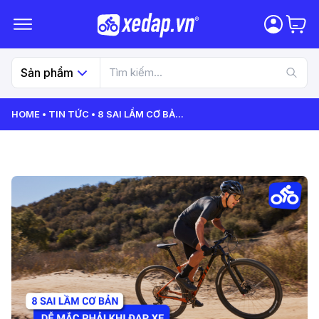
Sản phẩm
HOME
TIN TỨC
8 SAI LẦM CƠ BẢ
...