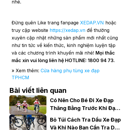
nhé.
Đừng quên Like trang fanpage
XEDAP.VN
hoặc
truy cập website
https://xedap.vn
để thường
xuyên cập nhật những sản phẩm mới nhất cũng
như tin tức về kiến thức, kinh nghiệm luyện tập
và các chương trình khuyến mãi nhé!
Mọi thắc
mắc xin vui lòng liên hệ HOTLINE: 1800 94 73.
» Xem thêm:
Cửa hàng phụ tùng xe đạp
TPHCM
Bài viết liên quan
Có Nên Cho Bé Đi Xe Đạp
Thăng Bằng Trước Khi Đạp
Xe
Bỏ Túi Cách Tra Dầu Xe Đạp
Và Khi Nào Bạn Cần Tra Dầu