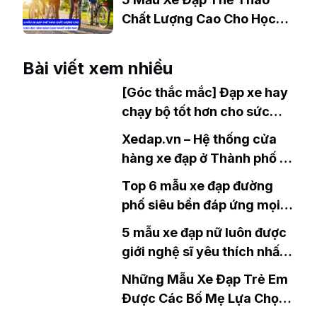
Chất Lượng Cao Cho Học
Sinh Bán Chạy Nhất Hiện
Nay
Bài viết xem nhiều
[Góc thắc mắc] Đạp xe hay
chạy bộ tốt hơn cho sức
khỏe?
Xedap.vn – Hệ thống cửa
hàng xe đạp ở Thành phố Dĩ
An uy tín
Top 6 mẫu xe đạp đường
phố siêu bền đáp ứng mọi
thời tiết đang bán chạy nhất
5 mẫu xe đạp nữ luôn được
hiện nay
giới nghệ sĩ yêu thích nhất
hiện nay
Những Mẫu Xe Đạp Trẻ Em
Được Các Bố Mẹ Lựa Chọn