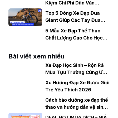
Kiệm Chi Phí Dân Văn
Phòng Nên Mua?
Top 5 Dòng Xe Đạp Đua
Giant Giúp Các Tay Đua
Chinh Phục Đỉnh Cao
5 Mẫu Xe Đạp Thể Thao
Chất Lượng Cao Cho Học
Sinh Bán Chạy Nhất Hiện
Nay
Bài viết xem nhiều
Xe Đạp Học Sinh – Rộn Rã
Mùa Tựu Trường Cùng Ưu
Đãi Thả Ga Từ Xedap.vn
Xu Hướng Đạp Xe Được Giới
Trẻ Yêu Thích 2026
Cách bảo dưỡng xe đạp thể
thao và hướng dẫn vệ sinh
xe đạp tại nhà