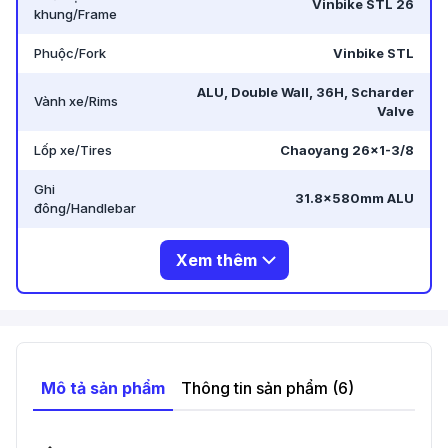
Vinbike STL 26
khung/Frame
Phuộc/Fork
Vinbike STL
ALU, Double Wall, 36H, Scharder
Vành xe/Rims
Valve
Lốp xe/Tires
Chaoyang 26×1-3/8
Ghi
31.8x580mm ALU
đông/Handlebar
Xem thêm
Mô tả sản phẩm
Thông tin sản phẩm
(6)