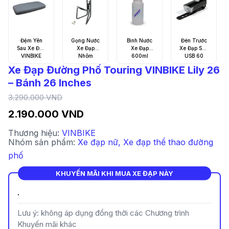
Đệm Yên
Gọng Nước
Bình Nước
Đèn Trước
Sau Xe Đạp
Xe Đạp
Xe Đạp
Xe Đạp Sạc
VINBIKE
Nhôm
600ml
USB 60
Lily Rear
VINBIKE
GIANT
Lumen
Xe Đạp Đường Phố Touring VINBIKE Lily 26
Seat Pad
KW01
BC02
BOSHING
Water
Water
BS02
– Bánh 26 Inches
Bottle
Bottle
Bicycle
Cage
Front Light
3.290.000 VND
2.190.000 VND
Thương hiệu:
VINBIKE
Nhóm sản phẩm:
Xe đạp nữ
,
Xe đạp thể thao đường
phố
KHUYẾN MÃI KHI MUA XE ĐẠP NÀY
.
Lưu ý: không áp dụng đồng thời các Chương trình
Khuyến mãi khác