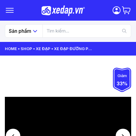
Sản phẩm
HOME
SHOP
XE ĐẠP
XE ĐẠP ĐƯỜNG P
...
Giảm
33%