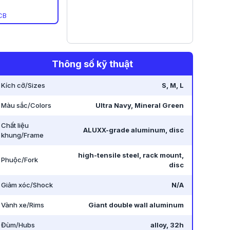
CB
Thông số kỹ thuật
Kích cỡ/Sizes
S, M, L
Màu sắc/Colors
Ultra Navy, Mineral Green
Chất liệu
ALUXX-grade aluminum, disc
khung/Frame
high-tensile steel, rack mount,
Phuộc/Fork
disc
Giảm xóc/Shock
N/A
Vành xe/Rims
Giant double wall aluminum
Đùm/Hubs
alloy, 32h