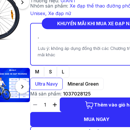
Thương hiệu:
GIANT
Nhóm sản phẩm:
Xe đạp thể thao đường ph
Unisex
,
Xe đạp nữ
KHUYẾN MÃI KHI MUA XE ĐẠP 
.
Lưu ý: không áp dụng đồng thời các Chương t
mãi khác
M
S
L
Ultra Navy
Mineral Green
Mã sản phẩm:
1037028125
Thêm vào giỏ 
MUA NGAY