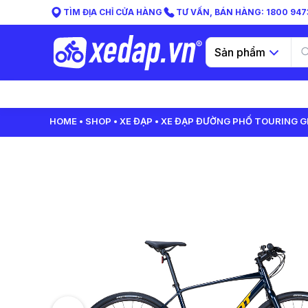
TÌM ĐỊA CHỈ CỬA HÀNG
TƯ VẤN, BÁN HÀNG: 1800 9473
Sản phẩm
HOME
SHOP
XE ĐẠP
XE ĐẠP ĐƯỜNG PHỐ TOURING GIA