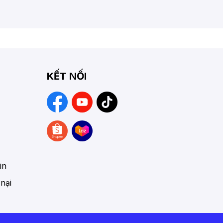
KẾT NỐI
in
 nại