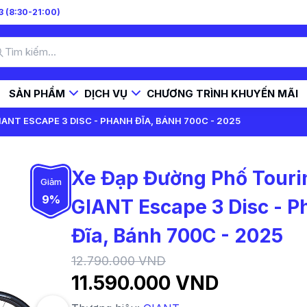
 (8:30-21:00)
SẢN PHẨM
DỊCH VỤ
CHƯƠNG TRÌNH KHUYẾN MÃI
NT ESCAPE 3 DISC - PHANH ĐĨA, BÁNH 700C - 2025
Xe Đạp Đường Phố Touri
Giảm
9%
GIANT Escape 3 Disc - 
Đĩa, Bánh 700C - 2025
12.790.000 VND
11.590.000 VND