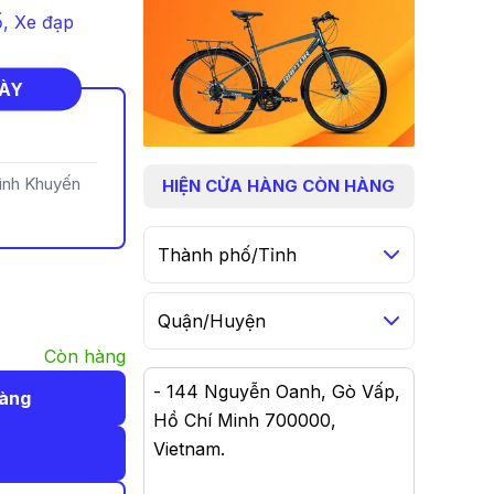
ố
,
Xe đạp
NÀY
rình Khuyến
HIỆN
CỬA HÀNG CÒN HÀNG
Thành phố/Tỉnh
Quận/Huyện
Còn hàng
-
144 Nguyễn Oanh, Gò Vấp,
hàng
Hồ Chí Minh 700000,
Vietnam
.