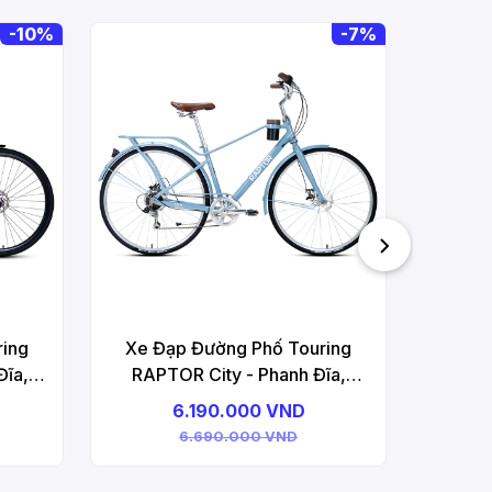
-
10%
-
7%
Xe Đ
Neo-
ring
Xe Đạp Đường Phố Touring
ĩa,
RAPTOR City - Phanh Đĩa,
Bánh 700C
6.190.000 VND
6.690.000 VND