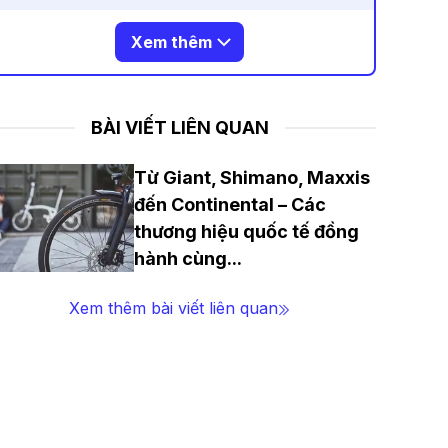
Xem thêm
BÀI VIẾT LIÊN QUAN
Từ Giant, Shimano, Maxxis
đến Continental – Các
thương hiệu quốc tế đồng
hành cùng
...
Xem thêm bài viết liên quan