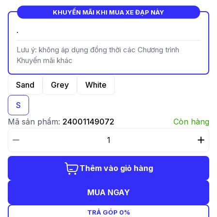
KHUYẾN MÃI KHI MUA XE ĐẠP NÀY
.
Lưu ý: không áp dụng đồng thời các Chương trình
Khuyến mãi khác
Sand
Grey
White
S
Mã sản phẩm:
24001149072
Còn hàng
Thêm vào giỏ hàng
MUA NGAY
TRẢ GÓP 0%