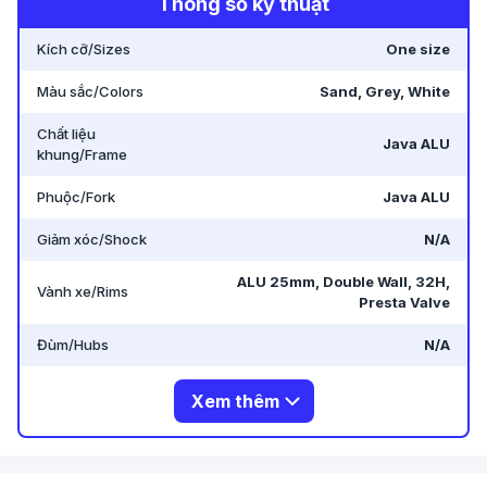
Thông số kỹ thuật
Kích cỡ/Sizes
One size
Màu sắc/Colors
Sand, Grey, White
Chất liệu
Java ALU
khung/Frame
Phuộc/Fork
Java ALU
Giảm xóc/Shock
N/A
ALU 25mm, Double Wall, 32H,
Vành xe/Rims
Presta Valve
Đùm/Hubs
N/A
Xem thêm