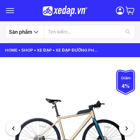
Sản phẩm
HOME
SHOP
XE ĐẠP
XE ĐẠP ĐƯỜNG PH
...
Giảm
4%