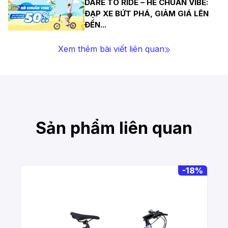
DARE TO RIDE – HÈ CHUẨN VIBE:
ĐẠP XE BỨT PHÁ, GIẢM GIÁ LÊN
ĐẾN
...
Xem thêm bài viết liên quan
Sản phẩm liên quan
-
18%