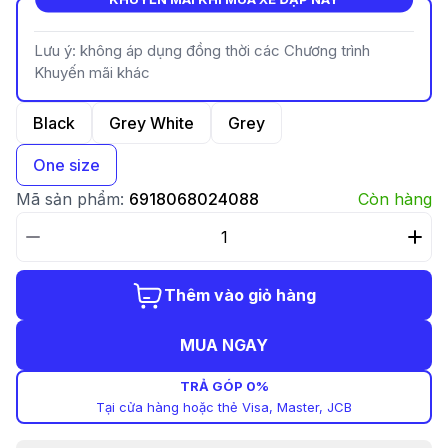
Lưu ý: không áp dụng đồng thời các Chương trình
Khuyến mãi khác
Black
Grey White
Grey
One size
Mã sản phẩm:
6918068024088
Còn hàng
Thêm vào giỏ hàng
MUA NGAY
TRẢ GÓP 0%
Tại cửa hàng hoặc thẻ Visa, Master, JCB