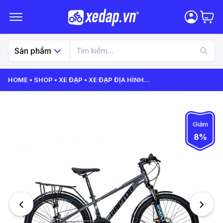
Sản phẩm
HOME
SHOP
XE ĐẠP
XE ĐẠP ĐỊA HÌNH
...
Giảm
8%