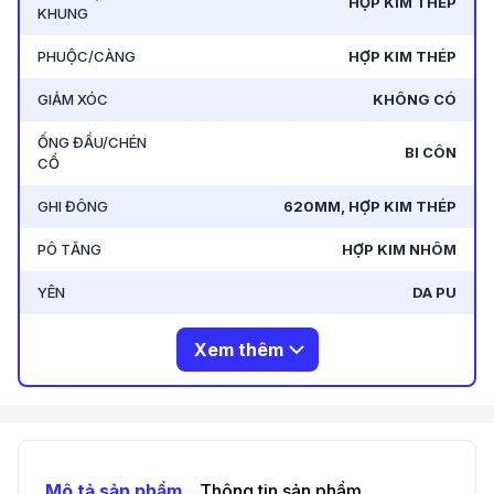
HỢP KIM THÉP
KHUNG
PHUỘC/CÀNG
HỢP KIM THÉP
GIẢM XÓC
KHÔNG CÓ
ỐNG ĐẦU/CHÉN
BI CÔN
CỔ
GHI ĐÔNG
620MM, HỢP KIM THÉP
PÔ TĂNG
HỢP KIM NHÔM
YÊN
DA PU
Xem thêm
Mô tả sản phẩm
Thông tin sản phẩm