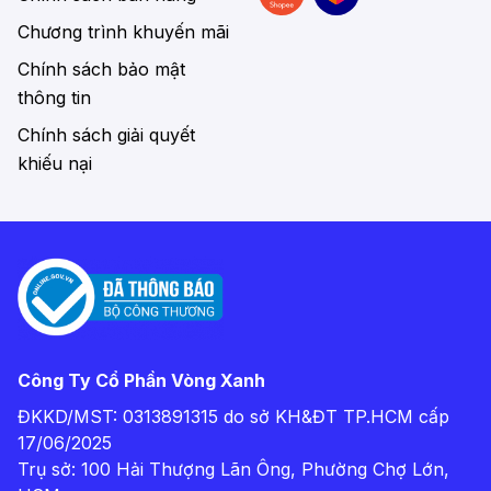
Chương trình khuyến mãi
Chính sách bảo mật
thông tin
Chính sách giải quyết
khiếu nại
Công Ty Cổ Phần Vòng Xanh
ĐKKD/MST: 0313891315 do sở KH&ĐT TP.HCM cấp
17/06/2025
Trụ sở: 100 Hải Thượng Lãn Ông, Phường Chợ Lớn,