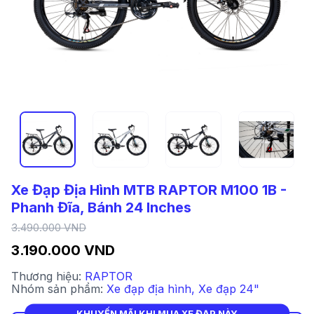
Xe Đạp Địa Hình MTB RAPTOR M100 1B -
Phanh Đĩa, Bánh 24 Inches
3.490.000 VND
3.190.000 VND
Thương hiệu:
RAPTOR
Nhóm sản phẩm:
Xe đạp địa hình
,
Xe đạp 24"
KHUYẾN MÃI KHI MUA XE ĐẠP NÀY