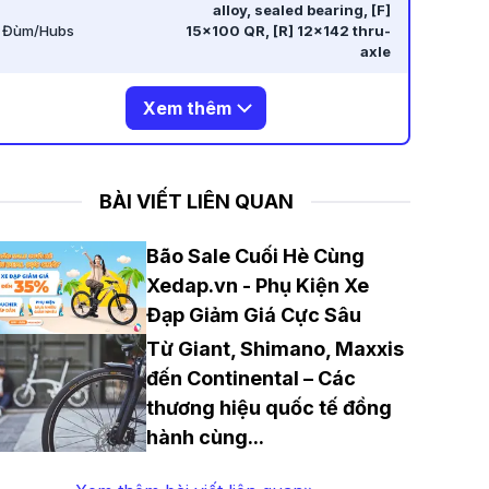
alloy, sealed bearing, [F]
Đùm/Hubs
15×100 QR, [R] 12×142 thru-
axle
Xem thêm
BÀI VIẾT LIÊN QUAN
Bão Sale Cuối Hè Cùng
Xedap.vn - Phụ Kiện Xe
Đạp Giảm Giá Cực Sâu
Từ Giant, Shimano, Maxxis
đến Continental – Các
thương hiệu quốc tế đồng
hành cùng
...