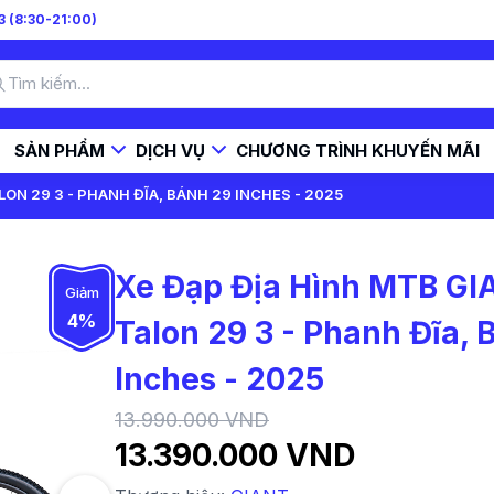
 (8:30-21:00)
SẢN PHẨM
DỊCH VỤ
CHƯƠNG TRÌNH KHUYẾN MÃI
LON 29 3 - PHANH ĐĨA, BÁNH 29 INCHES - 2025
Xe Đạp Địa Hình MTB G
Giảm
4%
Talon 29 3 - Phanh Đĩa, 
Inches - 2025
13.990.000 VND
13.390.000 VND