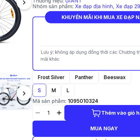
Thương hiệu:
GIANT
Nhóm sản phẩm:
Xe đạp địa hình
,
Xe đạp 2
KHUYẾN MÃI KHI MUA XE ĐẠP 
Lưu ý: không áp dụng đồng thời các Chương t
mãi khác
Frost Silver
Panther
Beeswax
S
M
L
Mã sản phẩm:
1095010324
Thêm vào giỏ 
MUA NGAY