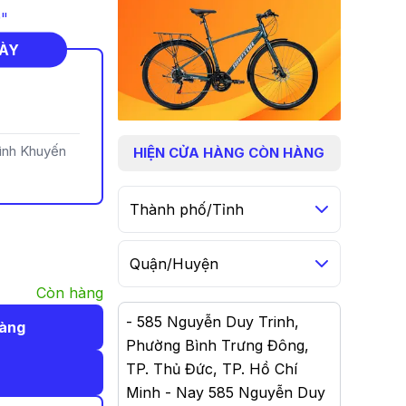
9"
NÀY
rình Khuyến
HIỆN
CỬA HÀNG CÒN HÀNG
Thành phố/Tỉnh
Quận/Huyện
Còn hàng
-
585 Nguyễn Duy Trinh,
hàng
Phường Bình Trưng Đông,
TP. Thủ Đức, TP. Hồ Chí
Minh - Nay 585 Nguyễn Duy