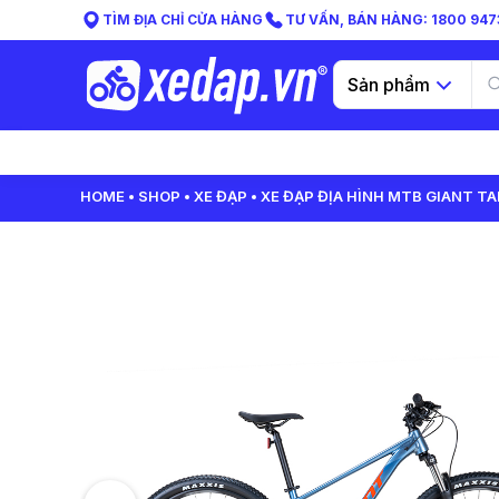
TÌM ĐỊA CHỈ CỬA HÀNG
TƯ VẤN, BÁN HÀNG: 1800 9473
Sản phẩm
HOME
SHOP
XE ĐẠP
XE ĐẠP ĐỊA HÌNH MTB GIANT TA