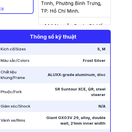
Trinh, Phường Bình Trưng,
CB
TP. Hồ Chí Minh
.
-
144 Nguyễn Oanh, Gò Vấp,
Hồ Chí Minh 700000,
Thông số kỹ thuật
Vietnam
.
Kích cỡ/Sizes
S, M
Màu sắc/Colors
Frost Silver
Chất liệu
ALUXX-grade aluminum, disc
khung/Frame
SR Suntour XCE, QR, steel
Phuộc/Fork
steerer
Giảm xóc/Shock
N/A
Giant GX03V 29, alloy, double
Vành xe/Rims
wall, 21mm inner width