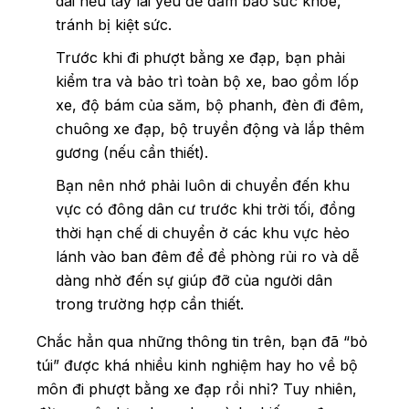
dài nếu tay lái yếu để đảm bảo sức khỏe,
tránh bị kiệt sức.
Trước khi đi phượt bằng xe đạp, bạn phải
kiểm tra và bảo trì toàn bộ xe, bao gồm lốp
xe, độ bám của săm, bộ phanh, đèn đi đêm,
chuông xe đạp, bộ truyền động và lắp thêm
gương (nếu cần thiết).
Bạn nên nhớ phải luôn di chuyển đến khu
vực có đông dân cư trước khi trời tối, đồng
thời hạn chế di chuyển ở các khu vực hẻo
lánh vào ban đêm để đề phòng rủi ro và dễ
dàng nhờ đến sự giúp đỡ của người dân
trong trường hợp cần thiết.
Chắc hẳn qua những thông tin trên, bạn đã “bỏ
túi” được khá nhiều kinh nghiệm hay ho về bộ
môn đi phượt bằng xe đạp rồi nhỉ? Tuy nhiên,