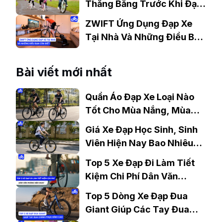
Thăng Bằng Trước Khi Đạp
Xe
ZWIFT Ứng Dụng Đạp Xe
Tại Nhà Và Những Điều Bạn
Cần Biết.
Bài viết mới nhất
Quần Áo Đạp Xe Loại Nào
Tốt Cho Mùa Nắng, Mùa
Mưa?
Giá Xe Đạp Học Sinh, Sinh
Viên Hiện Nay Bao Nhiêu?
Gợi Ý Mẫu Đáng Mua
Top 5 Xe Đạp Đi Làm Tiết
Kiệm Chi Phí Dân Văn
Phòng Nên Mua?
Top 5 Dòng Xe Đạp Đua
Giant Giúp Các Tay Đua