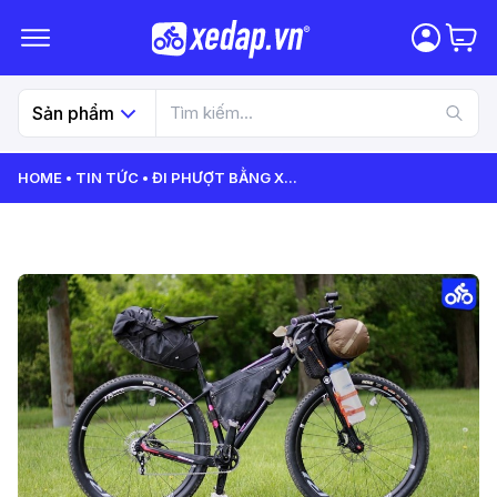
Sản phẩm
HOME
TIN TỨC
ĐI PHƯỢT BẰNG X
...