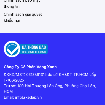
Chính sách bảo mật
thông tin
Chính sách giải quyết
khiếu nại
Công Ty Cổ Phần Vòng Xanh
ĐKKD/MST: 0313891315 do sở KH&ĐT TP.HCM cấp
17/06/2025
Trụ sở: 100 Hải Thượng Lãn Ông, Phường Chợ Lớn,
HCM
Email:
info@xedap.vn