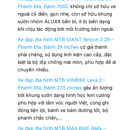
Phanh Đĩa, Bánh 700C
không chỉ sở hữu vẻ
ngoài cổ điển, gọn nhẹ, còn sở hữu khung
sườn nhôm ALUXX bền bỉ, ít bị biến dạng
khi chịu tác động bởi môi trường bên ngoài.
Xe đạp địa hình MTB GIANT Rincon 2 29 –
Phanh Đĩa, Bánh 29 Inches
có giá thành
phải chăng, sử dụng linh kiện cao cấp, đặc
biệt là bộ lốp chống mài mòn, phù hợp để di
chuyển nhiều.
Xe đạp địa hình MTB VINBIKE Lava 2 –
Phanh Đĩa, Bánh 27.5 Inches
gây ấn tượng
bởi khung sườn dạng hình học kim cương
phù hợp với tầm vóc người Việt, cùng ghi
đông tiện lợi, bánh xe bám đường tốt, bộ
phanh chắc chắn,…
Xe đạp địa hình MTB MAX BIKE Rally –