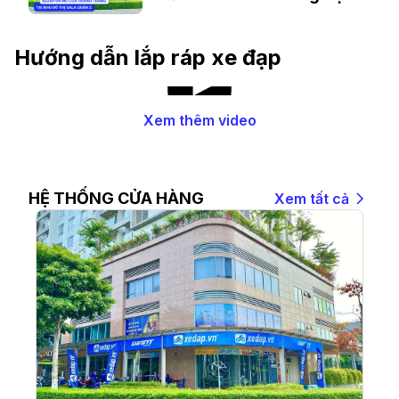
Khu Đô Thị Sala Quận 2
Hướng dẫn lắp ráp xe đạp
Xem thêm video
HỆ THỐNG CỬA HÀNG
Xem tất cả