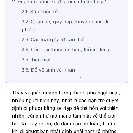
2. Đi phượt bằng xe đạp nên chuẩn bị gì?
2.1. Sức khỏe tốt
2.2. Quần áo, giày dép chuyên dụng đi
phượt
2.3. Các loại giấy tờ cần thiết
2.4. Các loại thuốc cơ bản, thông dụng
2.5. Tiền mặt
2.6. Đồ vệ sinh cá nhân
2.7. Đồ ăn nhẹ và nước uống
2.8. Các dụng cụ cần thiết khác
Thay vì quẩn quanh trong thành phố ngột ngạt,
3. Những điều cần biết khi đi phượt bằng xe
nhiều người hiện nay, nhất là các bạn trẻ quyết
đạp
định đi phượt bằng xe đạp để thả hồn với thiên
nhiên, cũng như mở mang tầm mắt về thế giới
bao la. Tuy nhiên, để đảm bảo an toàn, trước
khi đi phượt bạn nhất định phải nắm rõ những