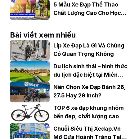
Chinh Phục Đỉnh Cao
5 Mẫu Xe Đạp Thể Thao
Chất Lượng Cao Cho Học
Sinh Bán Chạy Nhất Hiện
Nay
Bài viết xem nhiều
Líp Xe Đạp Là Gì Và Chúng
Có Quan Trọng Không
Du lịch sinh thái – hình thức
du lịch đặc biệt tại Miền
Tây
Nên Chọn Xe Đạp Bánh 26,
27.5 Hay 29 Inch?
TOP 6 xe đạp khung nhôm
bền đẹp, chất lượng cao
Chuỗi Siêu Thị Xedap.Vn
Mở Cửa Hoành Tráng Tại