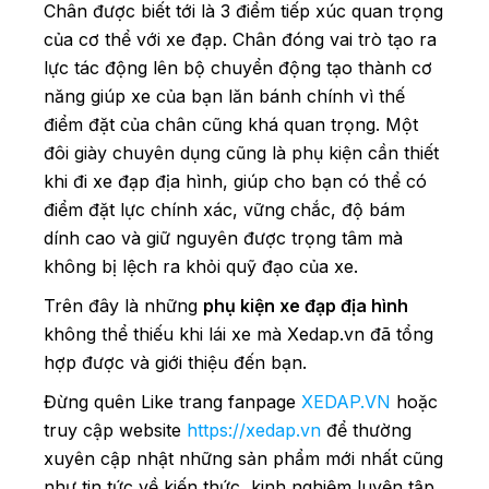
Chân được biết tới là 3 điểm tiếp xúc quan trọng
của cơ thể với xe đạp. Chân đóng vai trò tạo ra
lực tác động lên bộ chuyển động tạo thành cơ
năng giúp xe của bạn lăn bánh chính vì thế
điểm đặt của chân cũng khá quan trọng. Một
đôi giày chuyên dụng cũng là phụ kiện cần thiết
khi đi xe đạp địa hình, giúp cho bạn có thể có
điểm đặt lực chính xác, vững chắc, độ bám
dính cao và giữ nguyên được trọng tâm mà
không bị lệch ra khỏi quỹ đạo của xe.
Trên đây là những
phụ kiện xe đạp địa hình
không thể thiếu khi lái xe mà Xedap.vn đã tổng
hợp được và giới thiệu đến bạn.
Đừng quên Like trang fanpage
XEDAP.VN
hoặc
truy cập website
https://xedap.vn
để thường
xuyên cập nhật những sản phẩm mới nhất cũng
như tin tức về kiến thức, kinh nghiệm luyện tập