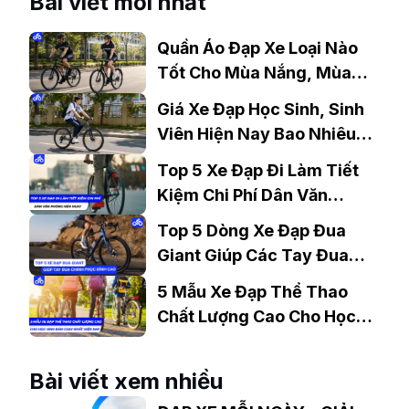
Bài viết mới nhất
Quần Áo Đạp Xe Loại Nào
Tốt Cho Mùa Nắng, Mùa
Mưa?
Giá Xe Đạp Học Sinh, Sinh
Viên Hiện Nay Bao Nhiêu?
Gợi Ý Mẫu Đáng Mua
Top 5 Xe Đạp Đi Làm Tiết
Kiệm Chi Phí Dân Văn
Phòng Nên Mua?
Top 5 Dòng Xe Đạp Đua
Giant Giúp Các Tay Đua
Chinh Phục Đỉnh Cao
5 Mẫu Xe Đạp Thể Thao
Chất Lượng Cao Cho Học
Sinh Bán Chạy Nhất Hiện
Nay
Bài viết xem nhiều