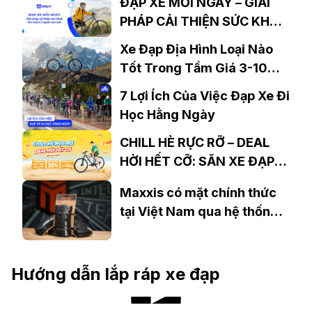
ĐẠP XE MỖI NGÀY – GIẢI
PHÁP CẢI THIỆN SỨC KHOẺ
TIM MẠCH Ở NGƯỜI CAO
Xe Đạp Địa Hình Loại Nào
TUỔI
Tốt Trong Tầm Giá 3-10
Triệu?
7 Lợi Ích Của Việc Đạp Xe Đi
Học Hằng Ngày
CHILL HÈ RỰC RỠ – DEAL
HỜI HẾT CỠ: SĂN XE ĐẠP
GIÁ SỐC, NHẬN QUÀ
Maxxis có mặt chính thức
KHỦNG TẠI XEDAP.VN
tại Việt Nam qua hệ thống
phân phối của Vòng Xanh
Hướng dẫn lắp ráp xe đạp