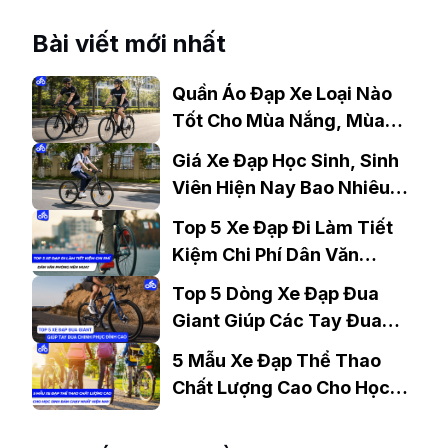
Bài viết mới nhất
Quần Áo Đạp Xe Loại Nào
Tốt Cho Mùa Nắng, Mùa
Mưa?
Giá Xe Đạp Học Sinh, Sinh
Viên Hiện Nay Bao Nhiêu?
Gợi Ý Mẫu Đáng Mua
Top 5 Xe Đạp Đi Làm Tiết
Kiệm Chi Phí Dân Văn
Phòng Nên Mua?
Top 5 Dòng Xe Đạp Đua
Giant Giúp Các Tay Đua
Chinh Phục Đỉnh Cao
5 Mẫu Xe Đạp Thể Thao
Chất Lượng Cao Cho Học
Sinh Bán Chạy Nhất Hiện
Nay