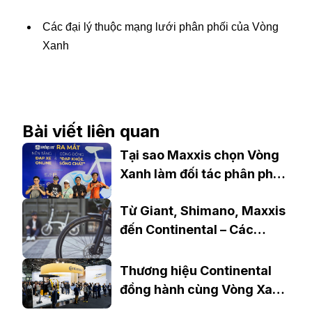
Các đại lý thuộc mạng lưới phân phối của Vòng
Xanh
Bài viết liên quan
Tại sao Maxxis chọn Vòng
Xanh làm đối tác phân phối
tại Việt Nam?
Từ Giant, Shimano, Maxxis
đến Continental – Các
thương hiệu quốc tế đồng
hành cùng Vòng Xanh tại
Thương hiệu Continental
Việt Nam
đồng hành cùng Vòng Xanh
tại thị trường Việt Nam