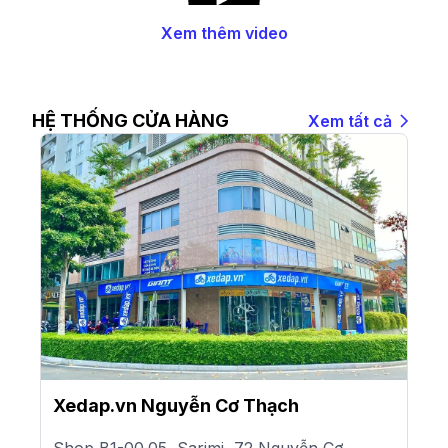
Xem thêm video
HỆ THỐNG CỬA HÀNG
Xem tất cả
Xedap.vn Nguyễn Cơ Thạch
Shop B1-00.05, Sarimi, 72 Nguyễn Cơ