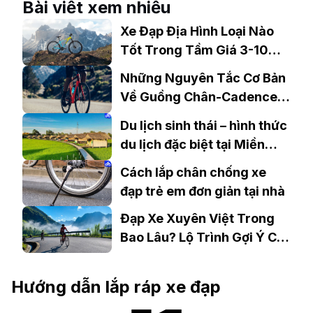
Bài viết xem nhiều
Xe Đạp Địa Hình Loại Nào
Tốt Trong Tầm Giá 3-10
Triệu?
Những Nguyên Tắc Cơ Bản
Về Guồng Chân-Cadence
Khi Đạp Xe
Du lịch sinh thái – hình thức
du lịch đặc biệt tại Miền
Tây
Cách lắp chân chống xe
đạp trẻ em đơn giản tại nhà
Đạp Xe Xuyên Việt Trong
Bao Lâu? Lộ Trình Gợi Ý Chi
Tiết
Hướng dẫn lắp ráp xe đạp