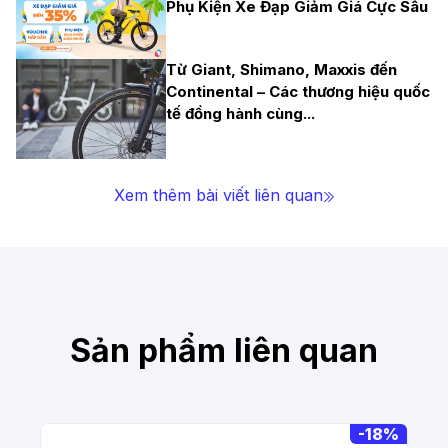
Phụ Kiện Xe Đạp Giảm Giá Cực Sâu
Từ Giant, Shimano, Maxxis đến
Continental – Các thương hiệu quốc
tế đồng hành cùng
...
Xem thêm bài viết liên quan
Sản phẩm liên quan
-
18%