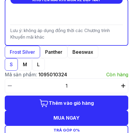
Lưu ý: không áp dụng đồng thời các Chương trình
Khuyến mãi khác
Frost Silver
Panther
Beeswax
S
M
L
Mã sản phẩm:
1095010324
Còn hàng
Thêm vào giỏ hàng
MUA NGAY
TRẢ GÓP 0%