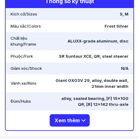
Thông số kỹ thuật
Kích cỡ/Sizes
S, M
Màu sắc/Colors
Frost Silver
Chất liệu
ALUXX-grade aluminum, disc
khung/Frame
Phuộc/Fork
SR Suntour XCE, QR, steel steerer
Giảm xóc/Shock
N/A
Giant GX03V 29, alloy, double wall,
Vành xe/Rims
21mm inner width
alloy, sealed bearing, [F] 15×100
Đùm/Hubs
QR, [R] 12×142 thru-axle
Xem thêm