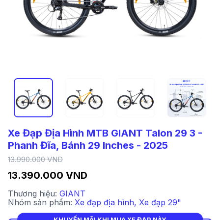
Xe Đạp Địa Hình MTB GIANT Talon 29 3 -
Phanh Đĩa, Bánh 29 Inches - 2025
13.990.000 VND
13.390.000 VND
Thương hiệu:
GIANT
Nhóm sản phẩm:
Xe đạp địa hình
,
Xe đạp 29"
KHUYẾN MÃI KHI MUA XE ĐẠP NÀY