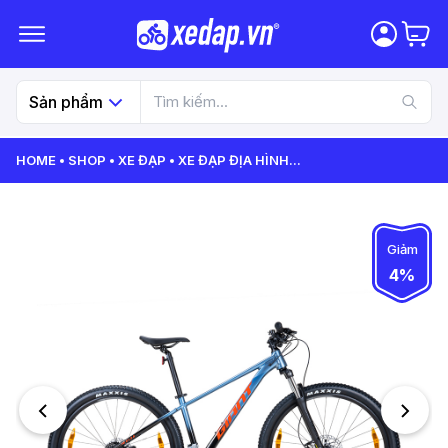
Sản phẩm
HOME
SHOP
XE ĐẠP
XE ĐẠP ĐỊA HÌNH
...
Giảm
4%