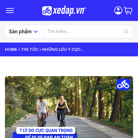
Sản phẩm
HOME
TIN TỨC
NHỮNG LƯU Ý CỰC
...