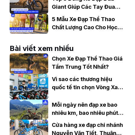
Giant Giúp Các Tay Đua
Chinh Phục Đỉnh Cao
5 Mẫu Xe Đạp Thể Thao
Chất Lượng Cao Cho Học
Sinh Bán Chạy Nhất Hiện
Nay
Bài viết xem nhiều
Chọn Xe Đạp Thể Thao Giá
Tầm Trung Tốt Nhất?
Vì sao các thương hiệu
quốc tế tin chọn Vòng Xanh
là đối tác tại Việt Nam?
Mỗi ngày nên đạp xe bao
nhiêu km, bao nhiêu phút
tốt nhất?
Cửa hàng xe đạp chi nhánh
Nguyễn Văn Tiết, Thuận