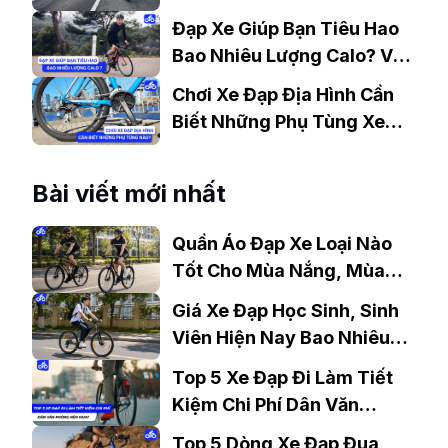
Đạp Xe
Đạp Xe Giúp Bạn Tiêu Hao
Bao Nhiêu Lượng Calo? Và
Những Lưu Ý.
Chơi Xe Đạp Địa Hình Cần
Biết Những Phụ Tùng Xe
Đạp MTB Nào?
Bài viết mới nhất
Quần Áo Đạp Xe Loại Nào
Tốt Cho Mùa Nắng, Mùa
Mưa?
Giá Xe Đạp Học Sinh, Sinh
Viên Hiện Nay Bao Nhiêu?
Gợi Ý Mẫu Đáng Mua
Top 5 Xe Đạp Đi Làm Tiết
Kiệm Chi Phí Dân Văn
Phòng Nên Mua?
Top 5 Dòng Xe Đạp Đua