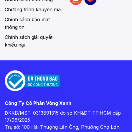
Chương trình khuyến mãi
Chính sách bảo mật
thông tin
Chính sách giải quyết
khiếu nại
Công Ty Cổ Phần Vòng Xanh
ĐKKD/MST: 0313891315 do sở KH&ĐT TP.HCM cấp
17/06/2025
Trụ sở: 100 Hải Thượng Lãn Ông, Phường Chợ Lớn,