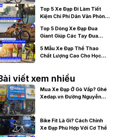
Gợi Ý Mẫu Đáng Mua
Top 5 Xe Đạp Đi Làm Tiết
Kiệm Chi Phí Dân Văn Phòng
Nên Mua?
Top 5 Dòng Xe Đạp Đua
Giant Giúp Các Tay Đua
Chinh Phục Đỉnh Cao
5 Mẫu Xe Đạp Thể Thao
Chất Lượng Cao Cho Học
Sinh Bán Chạy Nhất Hiện
Nay
Bài viết xem nhiều
Mua Xe Đạp Ở Gò Vấp? Ghé
Xedap.vn Đường Nguyễn
Oanh Chính Hãng, Giá Tốt
Bike Fit Là Gì? Cách Chỉnh
Xe Đạp Phù Hợp Với Cơ Thể