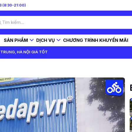
 (8:30-21:00)
SẢN PHẨM
DỊCH VỤ
CHƯƠNG TRÌNH KHUYẾN MÃI
TRUNG, HÀ NỘI GIÁ TỐT