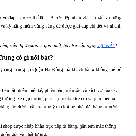
 xe đạp, bạn có thể liên hệ trực tiếp nhân viên tư vấn - những
 và kỹ năng mềm vừng vàng để được giải đáp chi tiết và nhanh
hống siêu thị Xedap.vn gần nhất, hãy tra cứu ngay
TẠI ĐÂY
!
rung có gì nổi bật?
 Quang Trung tại Quận Hà Đông mà khách hàng không thể bỏ
án rất nhiều thiết kế, phiên bản, màu sắc và kích cỡ của các
g trường, xe đạp đường phố…), xe đạp trẻ em và phụ kiện xe
ễ dàng tìm được mẫu xe ưng ý mà không phải đặt hàng từ nước
 shop được nhập khẩu trực tiếp từ hãng, gắn tem mác thông
nguồn gốc và chất lượng.