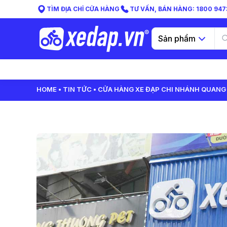
TÌM ĐỊA CHỈ CỬA HÀNG
TƯ VẤN, BÁN HÀNG: 1800 9473
Sản phẩm
HOME
TIN TỨC
CỬA HÀNG XE ĐẠP CHI NHÁNH QUANG 