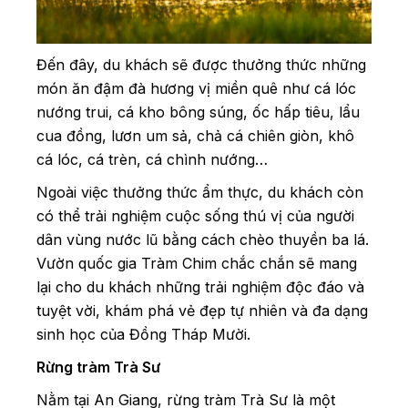
Đến đây, du khách sẽ được thưởng thức những
món ăn đậm đà hương vị miền quê như cá lóc
nướng trui, cá kho bông súng, ốc hấp tiêu, lẩu
cua đồng, lươn um sả, chả cá chiên giòn, khô
cá lóc, cá trèn, cá chình nướng…
Ngoài việc thưởng thức ẩm thực, du khách còn
có thể trải nghiệm cuộc sống thú vị của người
dân vùng nước lũ bằng cách chèo thuyền ba lá.
Vườn quốc gia Tràm Chim chắc chắn sẽ mang
lại cho du khách những trải nghiệm độc đáo và
tuyệt vời, khám phá vẻ đẹp tự nhiên và đa dạng
sinh học của Đồng Tháp Mười.
Rừng tràm Trà Sư
Nằm tại An Giang, rừng tràm Trà Sư là một