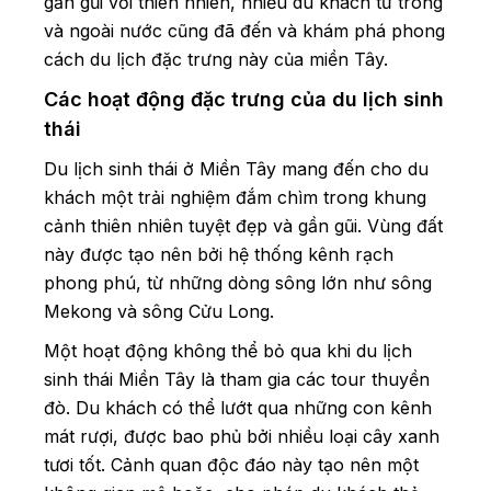
gần gũi với thiên nhiên, nhiều du khách từ trong
và ngoài nước cũng đã đến và khám phá phong
cách du lịch đặc trưng này của miền Tây.
Các hoạt động đặc trưng của du lịch sinh
thái
Du lịch sinh thái ở Miền Tây mang đến cho du
khách một trải nghiệm đắm chìm trong khung
cảnh thiên nhiên tuyệt đẹp và gần gũi. Vùng đất
này được tạo nên bởi hệ thống kênh rạch
phong phú, từ những dòng sông lớn như sông
Mekong và sông Cửu Long.
Một hoạt động không thể bỏ qua khi du lịch
sinh thái Miền Tây là tham gia các tour thuyền
đò. Du khách có thể lướt qua những con kênh
mát rượi, được bao phủ bởi nhiều loại cây xanh
tươi tốt. Cảnh quan độc đáo này tạo nên một