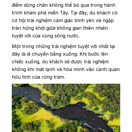
điểm dừng chân không thể bỏ qua trong hành
trình khám phá miền Tây. Tại đây, du khách có
cơ hội trải nghiệm cảm giác bình yên và ngập
tràn hứng khởi giữa không gian thiên nhiên
tuyệt vời của vùng sông nước.
Một trong những trải nghiệm tuyệt vời nhất tại
đây là di chuyển bằng xuồng. Khi bước lên
chiếc xuồng, du khách sẽ được trải nghiệm
không khí mát lạnh và hòa mình vào cảnh quan
hữu tình của rừng tràm.