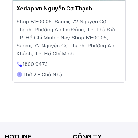
Xedap.vn Nguyễn Cơ Thạch
Shop B1-00.05, Sarimi, 72 Nguyễn Cơ
Thạch, Phường An Lợi Đông, TP. Thủ Đức,
TP. Hồ Chí Minh - Nay Shop B1-00.05,
Sarimi, 72 Nguyễn Cơ Thạch, Phường An
Khánh, TP. Hồ Chí Minh
1800 9473
Thứ 2 - Chủ Nhật
HOTLINE
CÔNG TY