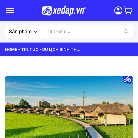
Sản phẩm
HOME
TIN TỨC
DU LỊCH SINH TH
...